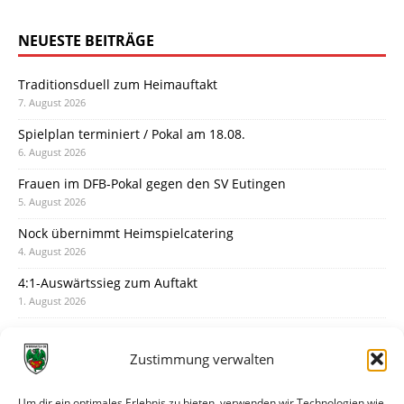
NEUESTE BEITRÄGE
Traditionsduell zum Heimauftakt
7. August 2026
Spielplan terminiert / Pokal am 18.08.
6. August 2026
Frauen im DFB-Pokal gegen den SV Eutingen
5. August 2026
Nock übernimmt Heimspielcatering
4. August 2026
4:1-Auswärtssieg zum Auftakt
1. August 2026
Pokal: Wormatia muss zu Schott Mainz
31. Juli 2026
Zustimmung verwalten
Wormatia trauert um Jürgen Dinger
30. Juli 2026
Um dir ein optimales Erlebnis zu bieten, verwenden wir Technologien wie