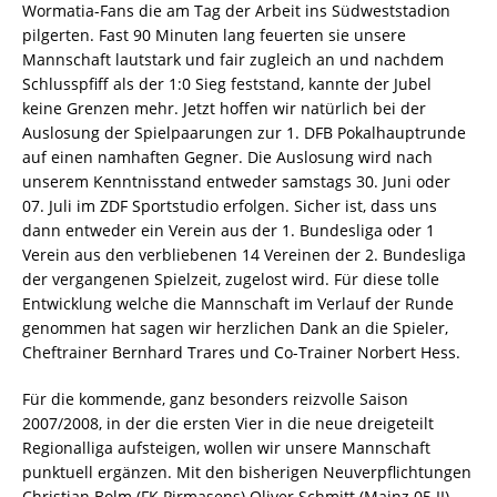
Wormatia-Fans die am Tag der Arbeit ins Südweststadion
pilgerten. Fast 90 Minuten lang feuerten sie unsere
Mannschaft lautstark und fair zugleich an und nachdem
Schlusspfiff als der 1:0 Sieg feststand, kannte der Jubel
keine Grenzen mehr. Jetzt hoffen wir natürlich bei der
Auslosung der Spielpaarungen zur 1. DFB Pokalhauptrunde
auf einen namhaften Gegner. Die Auslosung wird nach
unserem Kenntnisstand entweder samstags 30. Juni oder
07. Juli im ZDF Sportstudio erfolgen. Sicher ist, dass uns
dann entweder ein Verein aus der 1. Bundesliga oder 1
Verein aus den verbliebenen 14 Vereinen der 2. Bundesliga
der vergangenen Spielzeit, zugelost wird. Für diese tolle
Entwicklung welche die Mannschaft im Verlauf der Runde
genommen hat sagen wir herzlichen Dank an die Spieler,
Cheftrainer Bernhard Trares und Co-Trainer Norbert Hess.
Für die kommende, ganz besonders reizvolle Saison
2007/2008, in der die ersten Vier in die neue dreigeteilt
Regionalliga aufsteigen, wollen wir unsere Mannschaft
punktuell ergänzen. Mit den bisherigen Neuverpflichtungen
Christian Bolm (FK Pirmasens) Oliver Schmitt (Mainz 05 II)