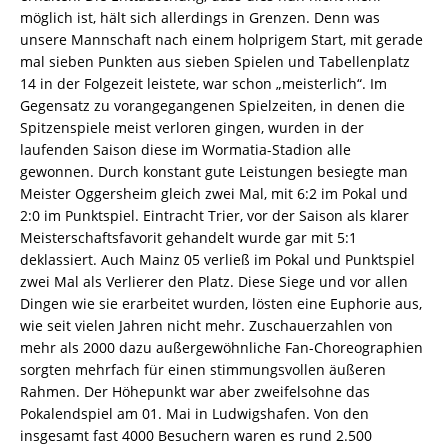
möglich ist, hält sich allerdings in Grenzen. Denn was
unsere Mannschaft nach einem holprigem Start, mit gerade
mal sieben Punkten aus sieben Spielen und Tabellenplatz
14 in der Folgezeit leistete, war schon „meisterlich“. Im
Gegensatz zu vorangegangenen Spielzeiten, in denen die
Spitzenspiele meist verloren gingen, wurden in der
laufenden Saison diese im Wormatia-Stadion alle
gewonnen. Durch konstant gute Leistungen besiegte man
Meister Oggersheim gleich zwei Mal, mit 6:2 im Pokal und
2:0 im Punktspiel. Eintracht Trier, vor der Saison als klarer
Meisterschaftsfavorit gehandelt wurde gar mit 5:1
deklassiert. Auch Mainz 05 verließ im Pokal und Punktspiel
zwei Mal als Verlierer den Platz. Diese Siege und vor allen
Dingen wie sie erarbeitet wurden, lösten eine Euphorie aus,
wie seit vielen Jahren nicht mehr. Zuschauerzahlen von
mehr als 2000 dazu außergewöhnliche Fan-Choreographien
sorgten mehrfach für einen stimmungsvollen äußeren
Rahmen. Der Höhepunkt war aber zweifelsohne das
Pokalendspiel am 01. Mai in Ludwigshafen. Von den
insgesamt fast 4000 Besuchern waren es rund 2.500