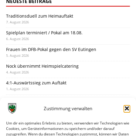
NEUESTE BEITRÄGE
Traditionsduell zum Heimauftakt
7. August 2026
Spielplan terminiert / Pokal am 18.08.
6. August 2026
Frauen im DFB-Pokal gegen den SV Eutingen
5. August 2026
Nock übernimmt Heimspielcatering
4. August 2026
4:1-Auswärtssieg zum Auftakt
1. August 2026
Pokal: Wormatia muss zu Schott Mainz
31. Juli 2026
Zustimmung verwalten
Wormatia trauert um Jürgen Dinger
30. Juli 2026
Um dir ein optimales Erlebnis zu bieten, verwenden wir Technologien wie
Cookies, um Geräteinformationen zu speichern und/oder darauf
Deine Spielminute: 89+1
zuzugreifen. Wenn du diesen Technologien zustimmst, können wir Daten