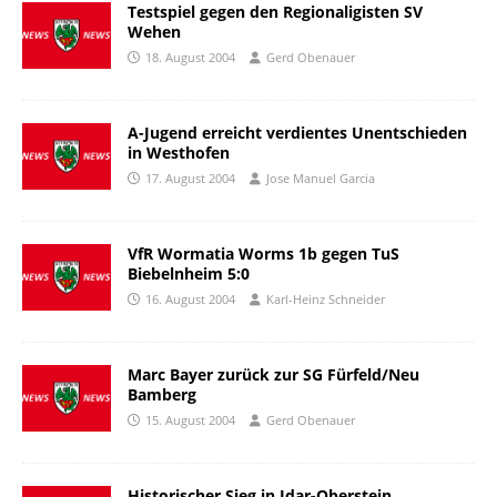
Testspiel gegen den Regionaligisten SV
Wehen
18. August 2004
Gerd Obenauer
A-Jugend erreicht verdientes Unentschieden
in Westhofen
17. August 2004
Jose Manuel Garcia
VfR Wormatia Worms 1b gegen TuS
Biebelnheim 5:0
16. August 2004
Karl-Heinz Schneider
Marc Bayer zurück zur SG Fürfeld/Neu
Bamberg
15. August 2004
Gerd Obenauer
Historischer Sieg in Idar-Oberstein