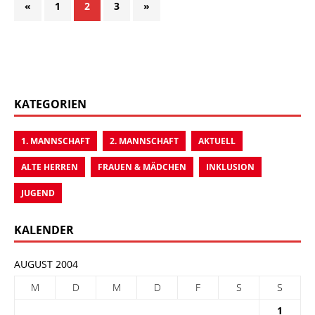
«
1
2
3
»
KATEGORIEN
1. MANNSCHAFT
2. MANNSCHAFT
AKTUELL
ALTE HERREN
FRAUEN & MÄDCHEN
INKLUSION
JUGEND
KALENDER
AUGUST 2004
M
D
M
D
F
S
S
1