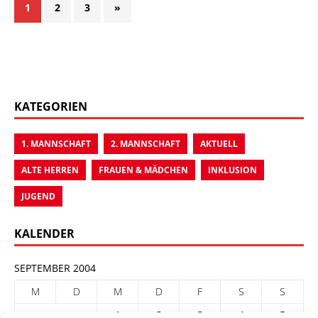
1
2
3
»
KATEGORIEN
1. MANNSCHAFT
2. MANNSCHAFT
AKTUELL
ALTE HERREN
FRAUEN & MÄDCHEN
INKLUSION
JUGEND
KALENDER
SEPTEMBER 2004
M
D
M
D
F
S
S
1
2
3
4
5