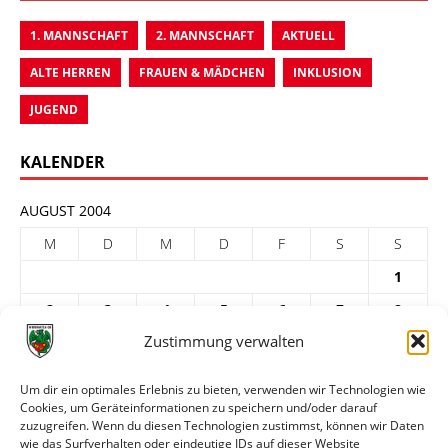
1. MANNSCHAFT
2. MANNSCHAFT
AKTUELL
ALTE HERREN
FRAUEN & MÄDCHEN
INKLUSION
JUGEND
KALENDER
AUGUST 2004
M
D
M
D
F
S
S
1
2
3
4
5
6
7
8
Zustimmung verwalten
9
10
11
12
13
14
15
16
17
18
19
20
21
22
Um dir ein optimales Erlebnis zu bieten, verwenden wir Technologien wie
Cookies, um Geräteinformationen zu speichern und/oder darauf
23
24
25
26
27
28
29
zuzugreifen. Wenn du diesen Technologien zustimmst, können wir Daten
30
31
wie das Surfverhalten oder eindeutige IDs auf dieser Website