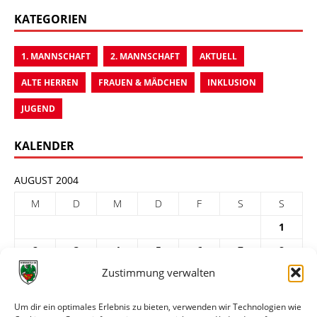
KATEGORIEN
1. MANNSCHAFT
2. MANNSCHAFT
AKTUELL
ALTE HERREN
FRAUEN & MÄDCHEN
INKLUSION
JUGEND
KALENDER
AUGUST 2004
M
D
M
D
F
S
S
1
2
3
4
5
6
7
8
Zustimmung verwalten
9
10
11
12
13
14
15
16
17
18
19
20
21
22
Um dir ein optimales Erlebnis zu bieten, verwenden wir Technologien wie