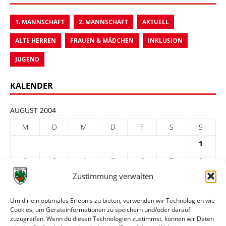
1. MANNSCHAFT
2. MANNSCHAFT
AKTUELL
ALTE HERREN
FRAUEN & MÄDCHEN
INKLUSION
JUGEND
KALENDER
AUGUST 2004
M
D
M
D
F
S
S
1
2
3
4
5
6
7
8
Zustimmung verwalten
9
10
11
12
13
14
15
16
17
18
19
20
21
22
Um dir ein optimales Erlebnis zu bieten, verwenden wir Technologien wie
Cookies, um Geräteinformationen zu speichern und/oder darauf
23
24
25
26
27
28
29
zuzugreifen. Wenn du diesen Technologien zustimmst, können wir Daten