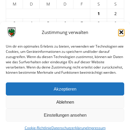
M
D
M
D
F
S
S
1
2
3
4
5
6
7
8
9
Zustimmung verwalten
10
11
12
13
14
15
16
17
18
19
20
21
22
23
Um dir ein optimales Erlebnis zu bieten, verwenden wir Technologien wie
Cookies, um Geräteinformationen zu speichern und/oder darauf
24
25
26
27
28
29
30
zuzugreifen. Wenn du diesen Technologien zustimmst, können wir Daten
31
wie das Surfverhalten oder eindeutige IDs auf dieser Website
verarbeiten. Wenn du deine Zustimmung nicht erteilst oder zurückziehst,
« Juli
können bestimmte Merkmale und Funktionen beeinträchtigt werden.
ARCHIV
Akzeptieren
Ablehnen
Einstellungen ansehen
Cookie-Richtlinie
Datenschutzerklärung
Impressum
© VfR Wormatia Worms