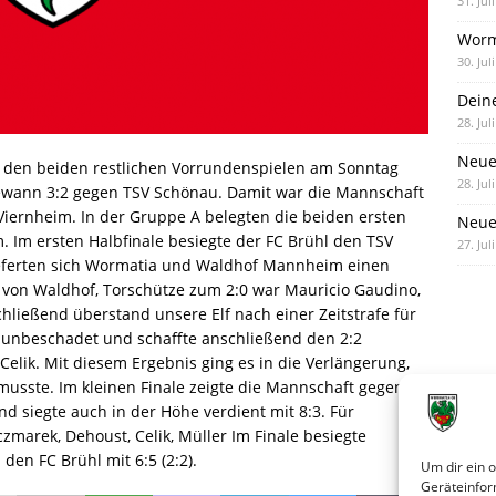
31. Jul
Worm
30. Jul
Dein
28. Jul
Neue
n den beiden restlichen Vorrundenspielen am Sonntag
28. Jul
ewann 3:2 gegen TSV Schönau. Damit war die Mannschaft
iernheim. In der Gruppe A belegten die beiden ersten
Neue 
 Im ersten Halbfinale besiegte der FC Brühl den TSV
27. Jul
lieferten sich Wormatia und Waldhof Mannheim einen
von Waldhof, Torschütze zum 2:0 war Mauricio Gaudino,
chließend überstand unsere Elf nach einer Zeitstrafe für
 unbeschadet und schaffte anschließend den 2:2
elik. Mit diesem Ergebnis ging es in die Verlängerung,
usste. Im kleinen Finale zeigte die Mannschaft gegen
d siegte auch in der Höhe verdient mit 8:3. Für
czmarek, Dehoust, Celik, Müller Im Finale besiegte
den FC Brühl mit 6:5 (2:2).
Um dir ein 
Geräteinfor