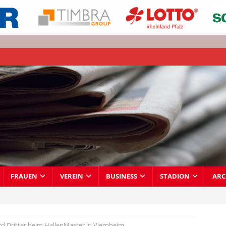
FRAUEN
VEREIN
BUSINESS
STADION
ARC
d Dritter beim HallenMaster in Viernheim