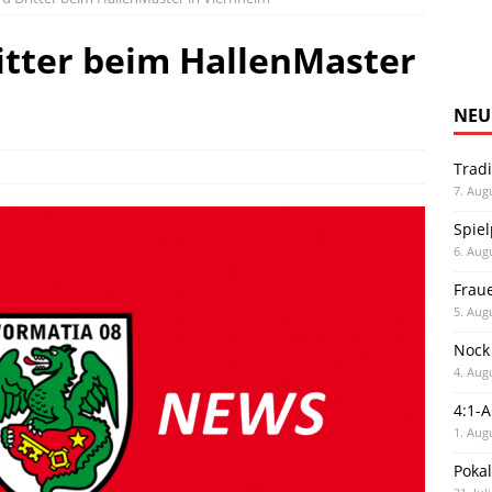
itter beim HallenMaster
NEU
Trad
7. Aug
Spiel
6. Aug
Frau
5. Aug
Nock
4. Aug
4:1-
1. Aug
Poka