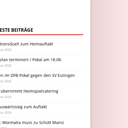
ESTE BEITRÄGE
itionsduell zum Heimauftakt
ust 2026
plan terminiert / Pokal am 18.08.
ust 2026
en im DFB-Pokal gegen den SV Eutingen
ust 2026
 übernimmt Heimspielcatering
ust 2026
Auswärtssieg zum Auftakt
ust 2026
l: Wormatia muss zu Schott Mainz