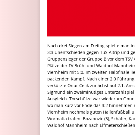
Nach drei Siegen am Freitag spielte man i
3:3 Unentschieden gegen TuS Altrip und g
Gruppensieger der Gruppe B vor dem TSV V
Plätze der FV Brühl und Waldhof Mannheim.
Viernheim mit 5:0. Im zweiten Halbfinale 
packenden Kampf. Nach einer 2:0 Führung 
verkürzte Onur Celik zunächst auf 2:1. Ans
Sigmund ein zweiminütiges Unterzahlspiel
Ausgleich. Torschütze war wiederum Onur C
wo man kurz vor Ende das 3:2 hinnehmen m
Viernheim nochmals guten Hallenfußball un
Wormatia trafen: Bozanovic (3), Schäfer, Ka
Waldhof Mannheim nach Elfmeterschießen 