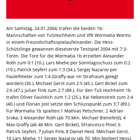
Am Samstag, 24.01.2004, trafen die beiden 1b-
Mannschaften von TuSHochheim und VfR Wormatia Worms
in einem Freundschaftsspielaufeinander. Die Hess-
Schützlinge gewannen dieseserste Testspiel 2004 mit 7:3-
Toren. Die Tore für die Wormatia 1b erzielten Alexander
Roth zum 0:1 (10.), Lars Miehe per Sonntagsschuss zum 0:2
(19.), Patrick Seyfert zum 1:3 (34.), Sergej Nazarov per
Foulelfmeter zum 1:4 (Graffy war im Strafraum gelegt
worden) (36.), Michael Gerst zum 2:5 (45.), Gert Bickel zum
2:6 (47.), Julian Fink zum 2:7 (88.). Für den TuS Hochheim 1b
trafen Oliver Faulstich zum 1:2 (25.), Kai Hebenstreit zum 2:4
(40.) und Florian Jost setzte den Schlusspunkt zum 3:7 (89.).
Für Wormatia 1b spielten:1 Mathias Petschner, 2 Adrian
Sroka, 3 Alexander Roth (ab 70.Min. Michael Bienefeld), 4
Max Graffy (ab 46 Min. Gert Bickel), 5Francesco Pinel, 6
Patrick Seyfert, 7 Julian Fink, 8 Daniel Heid, 9Michael Gerst,
10 Lars Miehe, 11 Sergej Nazarov (ab 70. Min.Norbert Hess).