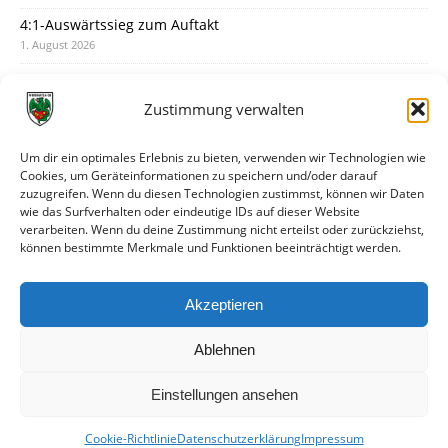
4:1-Auswärtssieg zum Auftakt
1. August 2026
Pokal: Wormatia muss zu Schott Mainz
31. Juli 2026
Zustimmung verwalten
Wormatia trauert um Jürgen Dinger
30. Juli 2026
Um dir ein optimales Erlebnis zu bieten, verwenden wir Technologien wie
Cookies, um Geräteinformationen zu speichern und/oder darauf
Deine Spielminute: 89+1
zuzugreifen. Wenn du diesen Technologien zustimmst, können wir Daten
28. Juli 2026
wie das Surfverhalten oder eindeutige IDs auf dieser Website
verarbeiten. Wenn du deine Zustimmung nicht erteilst oder zurückziehst,
Neuer Rückensponsor
können bestimmte Merkmale und Funktionen beeinträchtigt werden.
28. Juli 2026
Neue Podcast-Folge: So tickt Björn!
Akzeptieren
27. Juli 2026
Ablehnen
Einstellungen ansehen
Cookie-Richtlinie
Datenschutzerklärung
Impressum
© VfR Wormatia Worms