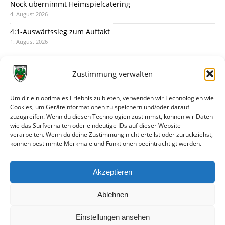
Nock übernimmt Heimspielcatering
4. August 2026
4:1-Auswärtssieg zum Auftakt
1. August 2026
Pokal: Wormatia muss zu Schott Mainz
31. Juli 2026
Zustimmung verwalten
Wormatia trauert um Jürgen Dinger
30. Juli 2026
Um dir ein optimales Erlebnis zu bieten, verwenden wir Technologien wie
Cookies, um Geräteinformationen zu speichern und/oder darauf
Deine Spielminute: 89+1
zuzugreifen. Wenn du diesen Technologien zustimmst, können wir Daten
28. Juli 2026
wie das Surfverhalten oder eindeutige IDs auf dieser Website
verarbeiten. Wenn du deine Zustimmung nicht erteilst oder zurückziehst,
Neuer Rückensponsor
können bestimmte Merkmale und Funktionen beeinträchtigt werden.
28. Juli 2026
Neue Podcast-Folge: So tickt Björn!
Akzeptieren
27. Juli 2026
Ablehnen
Einstellungen ansehen