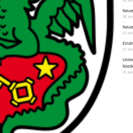
28. Jul
Neue
28. Jul
Neue 
27. Jul
Eind
27. Jul
Unte
Nied
25. Jul