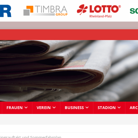
FRAUEN
VEREIN
BUSINESS
STADION
ARC
ningsauftakt und Sommerfahrplan