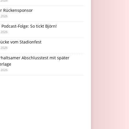
i 2026
r Rückensponsor
i 2026
Podcast-Folge: So tickt Björn!
i 2026
rücke vom Stadionfest
i 2026
rhaltsamer Abschlusstest mit später
erlage
i 2026