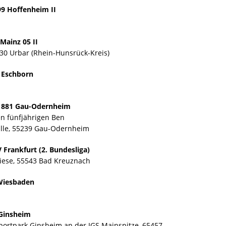
99 Hoffenheim II
Mainz 05 II
430 Urbar (Rhein-Hunsrück-Kreis)
C Eschborn
 1881 Gau-Odernheim
en fünfjährigen Ben
alle, 55239 Gau-Odernheim
 Frankfurt (2. Bundesliga)
wiese, 55543 Bad Kreuznach
 Wiesbaden
 Ginsheim
Sportpark Ginsheim an der IGS Mainspitze, 65457