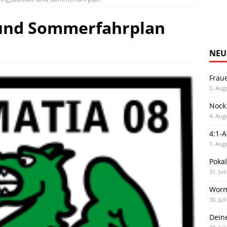
 und Sommerfahrplan
NEU
Frau
5. Aug
Nock
4. Aug
4:1-
1. Aug
Poka
31. Jul
Worm
30. Jul
Dein