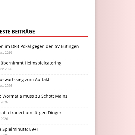
ESTE BEITRÄGE
en im DFB-Pokal gegen den SV Eutingen
ust 2026
 übernimmt Heimspielcatering
ust 2026
Auswärtssieg zum Auftakt
ust 2026
l: Wormatia muss zu Schott Mainz
i 2026
atia trauert um Jürgen Dinger
i 2026
e Spielminute: 89+1