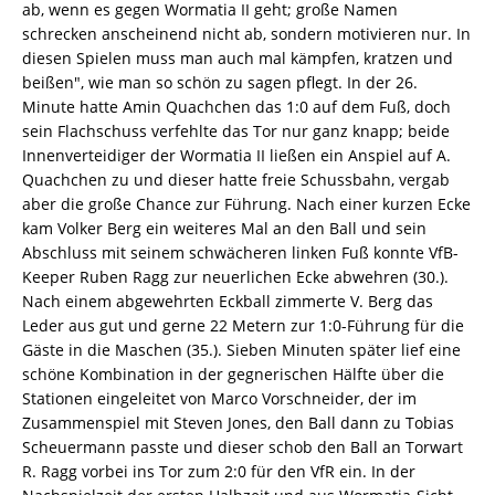
ab, wenn es gegen Wormatia II geht; große Namen
schrecken anscheinend nicht ab, sondern motivieren nur. In
diesen Spielen muss man auch mal kämpfen, kratzen und
beißen", wie man so schön zu sagen pflegt. In der 26.
Minute hatte Amin Quachchen das 1:0 auf dem Fuß, doch
sein Flachschuss verfehlte das Tor nur ganz knapp; beide
Innenverteidiger der Wormatia II ließen ein Anspiel auf A.
Quachchen zu und dieser hatte freie Schussbahn, vergab
aber die große Chance zur Führung. Nach einer kurzen Ecke
kam Volker Berg ein weiteres Mal an den Ball und sein
Abschluss mit seinem schwächeren linken Fuß konnte VfB-
Keeper Ruben Ragg zur neuerlichen Ecke abwehren (30.).
Nach einem abgewehrten Eckball zimmerte V. Berg das
Leder aus gut und gerne 22 Metern zur 1:0-Führung für die
Gäste in die Maschen (35.). Sieben Minuten später lief eine
schöne Kombination in der gegnerischen Hälfte über die
Stationen eingeleitet von Marco Vorschneider, der im
Zusammenspiel mit Steven Jones, den Ball dann zu Tobias
Scheuermann passte und dieser schob den Ball an Torwart
R. Ragg vorbei ins Tor zum 2:0 für den VfR ein. In der