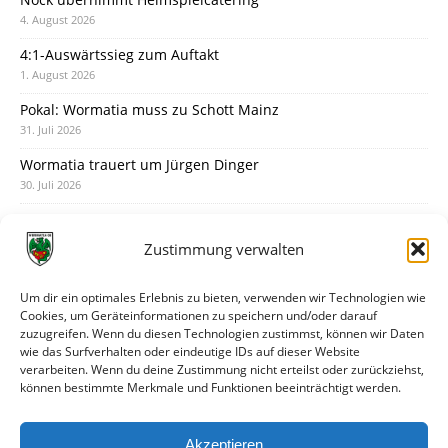
4. August 2026
4:1-Auswärtssieg zum Auftakt
1. August 2026
Pokal: Wormatia muss zu Schott Mainz
31. Juli 2026
Wormatia trauert um Jürgen Dinger
30. Juli 2026
Deine Spielminute: 89+1
28. Juli 2026
Zustimmung verwalten
Neuer Rückensponsor
28. Juli 2026
Um dir ein optimales Erlebnis zu bieten, verwenden wir Technologien wie
Cookies, um Geräteinformationen zu speichern und/oder darauf
Neue Podcast-Folge: So tickt Björn!
zuzugreifen. Wenn du diesen Technologien zustimmst, können wir Daten
27. Juli 2026
wie das Surfverhalten oder eindeutige IDs auf dieser Website
verarbeiten. Wenn du deine Zustimmung nicht erteilst oder zurückziehst,
Eindrücke vom Stadionfest
können bestimmte Merkmale und Funktionen beeinträchtigt werden.
27. Juli 2026
Unterhaltsamer Abschlusstest mit später Niederlage
Akzeptieren