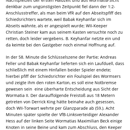
Nachspielzeit der ersten Halbzeit und aus Wormatia-Sicht
denkbar zum ungünstigsten Zeitpunkt fiel dann der 1:2-
Anschlusstreffer, als man beim VfR auf den Abseitspfiff des
Schiedsrichters wartete, weil Babak Keyhanfar sich im
Abseits wähnte, als er angespielt wurde; WII-Keeper
Christian Steiner kam aus seinem Kasten versuchte noch zu
retten, doch leider vergebens. B. Keyhanfar netzte ein und
da keimte bei den Gastgeber noch einmal Hoffnung auf.
In der 58. Minute die Schlüsselszene der Partie; Andreas
Feller und Babak Keyhanfar lieferten sich ein Laufduell, dass
schließlich mit einem Hinfallen beider Spieler endete;
hierbei pfiff der Schiedsrichter ein Foulspiel des Wormsers
und zeigte ihm den roten Karton, es soll eine Notbremse
gewesen sein  eine überharte Entscheidung aus Sicht der
Wormatia II. Der darauffolgende Freistoß aus 18 Metern
getreten von Derrick King hätte beinahe auch gesessen,
doch WII-Torwart wehrte per Glanzparade ab (59.). Acht
Minuten später spielte der VfB-Linksverteidiger Alexander
Hess auf der linken Seite Wormatias Maximilian Beck einige
Knoten in seine Beine und kam zum Abschluss, den Keeper