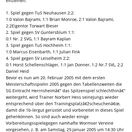
einzelnen:
1. Spiel gegen TuS Neuhausen 2:2:
1:0 Valon Bajrami, 1:1 Brian Monroe, 2:1 Valon Bajrami,
2:2Eigentor Torwart Bieser
2. Spiel gegen SV Guntersblum 1:1:
0:1 Nr. 2 SVG, 1:1 Bayram Kaplan
3. Spiel gegen TuS Hochheim 1:1:
1:0 Marcus Eisenbarth, 1:1 Julian Fink
4. Spiel gegen SV Leiselheim 2:2:
0:1 Horst Schellenschläger, 1:1 Jan Donner, 1:2 Nr.7 SVL, 2:2
Daniel Heid
Bevor es nun am 20. Februar 2005 mit dem ersten
Meisterschaftsspielin 2005 gegen den Tabellenzweiten die
SG Eintracht Herrnsheimâ€“ das Spitzenspiel schlechthinâ€“
weitergeht, wird Trainer Norbert Hess seineJungs wieder
entsprechend über den Trainingsplatzâ€žscheuchenâ€œ,
damit die 1b-lergut gerüstet und vorbereitet in dieses Spiel
gehenkönnen. So sind auch wieder einige
Vorbereitungsspielegegen namhafte Wormser Vereine
vorgesehen, z. B. am Samstag, 29.Januar 2005 um 14:30 Uhr