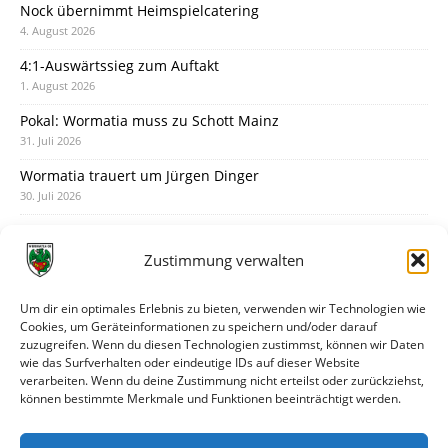
Nock übernimmt Heimspielcatering
4. August 2026
4:1-Auswärtssieg zum Auftakt
1. August 2026
Pokal: Wormatia muss zu Schott Mainz
31. Juli 2026
Wormatia trauert um Jürgen Dinger
30. Juli 2026
Deine Spielminute: 89+1
28. Juli 2026
Zustimmung verwalten
Neuer Rückensponsor
28. Juli 2026
Um dir ein optimales Erlebnis zu bieten, verwenden wir Technologien wie
Cookies, um Geräteinformationen zu speichern und/oder darauf
Neue Podcast-Folge: So tickt Björn!
zuzugreifen. Wenn du diesen Technologien zustimmst, können wir Daten
27. Juli 2026
wie das Surfverhalten oder eindeutige IDs auf dieser Website
verarbeiten. Wenn du deine Zustimmung nicht erteilst oder zurückziehst,
Eindrücke vom Stadionfest
können bestimmte Merkmale und Funktionen beeinträchtigt werden.
27. Juli 2026