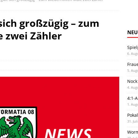
sich großzügig – zum
 zwei Zähler
NEU
Spiel
6. Aug
Frau
5. Aug
Nock
4. Aug
4:1-
1. Aug
Poka
31. Jul
Worm