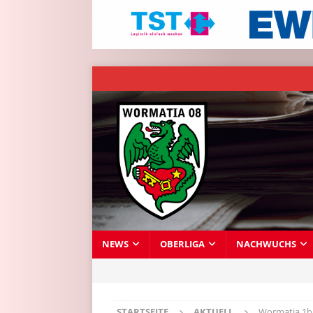
NEWS
OBERLIGA
NACHWUCHS
STARTSEITE
AKTUELL
Wormatia 1b 