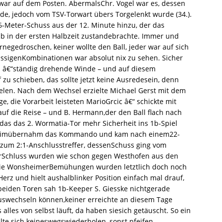
war auf dem Posten. AbermalsChr. Vogel war es, dessen
e, jedoch vom TSV-Torwart übers Torgelenkt wurde (34.).
eter-Schuss aus der 12. Minute hinzu, der das
e 1b in der ersten Halbzeit zustandebrachte. Immer und
egedroschen, keiner wollte den Ball, jeder war auf sich
lüssigenKombinationen war absolut nix zu sehen. Sicher
n â€“ständig drehende Winde – und auf diesem
f zu schieben, das sollte jetzt keine Ausredesein, denn
elen. Nach dem Wechsel erzielte Michael Gerst mit dem
e, die Vorarbeit leisteten MarioGrcic â€“ schickte mit
uf die Reise – und B. Hermann,der den Ball flach nach
das das 2. Wormatia-Tor mehr Sicherheit ins 1b-Spiel
sheimübernahm das Kommando und kam nach einem22-
 zum 2:1-Anschlusstreffer, dessenSchuss ging vom
vorSchluss wurden wie schon gegen Westhofen aus den
 Die WonsheimerBemühungen wurden letztlich doch noch
erz und hielt aushalblinker Position einfach mal drauf,
 beiden Toren sah 1b-Keeper S. Giesske nichtgerade
auswechseln können,keiner erreichte an diesem Tage
lles von selbst läuft, da haben siesich getäuscht. So ein
lte sich keineswegswiederholen, sonst pfeifen