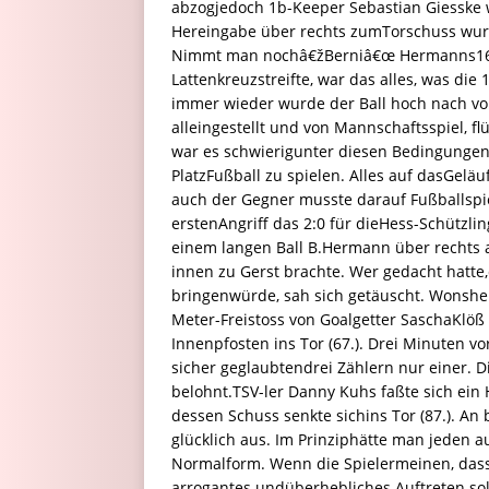
abzogjedoch 1b-Keeper Sebastian Giesske 
Hereingabe über rechts zumTorschuss wurd
Nimmt man nochâ€žBerniâ€œ Hermanns16-M
Lattenkreuzstreifte, war das alles, was di
immer wieder wurde der Ball hoch nach vorn
alleingestellt und von Mannschaftsspiel, f
war es schwierigunter diesen Bedingunge
PlatzFußball zu spielen. Alles auf dasGeläu
auch der Gegner musste darauf Fußballspi
erstenAngriff das 2:0 für dieHess-Schützling
einem langen Ball B.Hermann über rechts a
innen zu Gerst brachte. Wer gedacht hatte,
bringenwürde, sah sich getäuscht. Won
Meter-Freistoss von Goalgetter SaschaKlöß
Innenpfosten ins Tor (67.). Drei Minuten 
sicher geglaubtendrei Zählern nur einer.
belohnt.TSV-ler Danny Kuhs faßte sich ein H
dessen Schuss senkte sichins Tor (87.). An
glücklich aus. Im Prinziphätte man jeden 
Normalform. Wenn die Spielermeinen, dass a
arrogantes undüberhebliches Auftreten sol