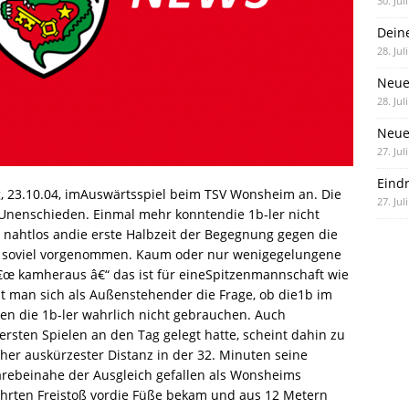
30. Jul
Dein
28. Jul
Neue
28. Jul
Neue 
27. Jul
Eind
 23.10.04, imAuswärtsspiel beim TSV Wonsheim an. Die
27. Jul
Unenschieden. Einmal mehr konntendie 1b-ler nicht
 nahtlos andie erste Halbzeit der Begegnung gegen die
ch soviel vorgenommen. Kaum oder nur wenigegelungene
â€œ kamheraus â€“ das ist für eineSpitzenmannschaft wie
llt man sich als Außenstehender die Frage, ob die1b im
en die 1b-ler wahrlich nicht gebrauchen. Auch
ersten Spielen an den Tag gelegt hatte, scheint dahin zu
eher auskürzester Distanz in der 32. Minuten seine
rebeinahe der Ausgleich gefallen als Wonsheims
hrten Freistoß vordie Füße bekam und aus 12 Metern