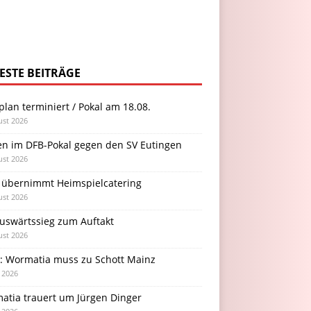
ESTE BEITRÄGE
plan terminiert / Pokal am 18.08.
ust 2026
en im DFB-Pokal gegen den SV Eutingen
ust 2026
 übernimmt Heimspielcatering
ust 2026
Auswärtssieg zum Auftakt
ust 2026
l: Wormatia muss zu Schott Mainz
i 2026
atia trauert um Jürgen Dinger