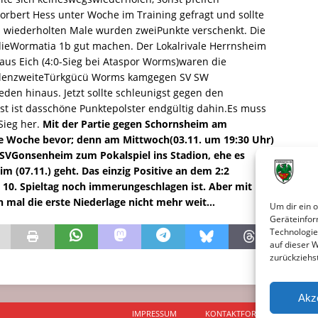
orbert Hess unter Woche im Training gefragt und sollte
m wiederholten Male wurden zweiPunkte verschenkt. Die
ieWormatia 1b gut machen. Der Lokalrivale Herrnsheim
 aus Eich (4:0-Sieg bei Ataspor Worms)waren die
bellenzweiteTürkgücü Worms kamgegen SV SW
en hinaus. Jetzt sollte schleunigst gegen den
st ist dasschöne Punktepolster endgültig dahin.Es muss
Sieg her.
Mit der Partie gegen Schornsheim am
che Woche bevor; denn am Mittwoch(03.11. um 19:30 Uhr)
SVGonsenheim zum Pokalspiel ins Stadion, ehe es
(07.11.) geht. Das einzig Positive an dem 2:2
10. Spieltag noch immerungeschlagen ist. Aber mit
 mal die erste Niederlage nicht mehr weit…
Um dir ein 
Geräteinfor
Technologie
auf dieser 
zurückziehs
Akz
IMPRESSUM
KONTAKTFORMULAR
D