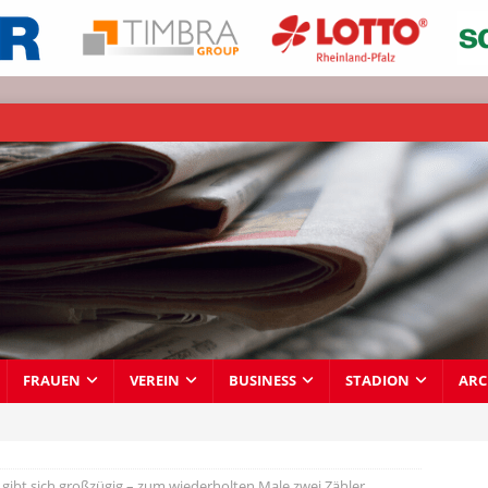
FRAUEN
VEREIN
BUSINESS
STADION
ARC
gibt sich großzügig – zum wiederholten Male zwei Zähler