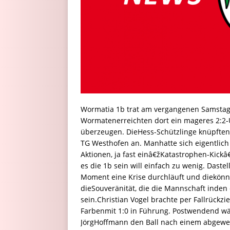
Wormatia 1b trat am vergangenen Samstag,
Wormatenerreichten dort ein mageres 2:2-
überzeugen. DieHess-Schützlinge knüpften
TG Westhofen an. Manhatte sich eigentli
Aktionen, ja fast einâ€žKatastrophen-Kick
es die 1b sein will einfach zu wenig. Daste
Moment eine Krise durchläuft und diekönn
dieSouveränität, die die Mannschaft inden 
sein.Christian Vogel brachte per Fallrückzi
Farbenmit 1:0 in Führung. Postwendend wä
JörgHoffmann den Ball nach einem abgewe