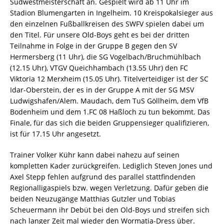
Südwestmeisterschaft an. Gespielt wird ab 11 Uhr im
Stadion Blumengarten in Ingelheim. 10 Kreispokalsieger aus
den einzelnen Fußballkreisen des SWFV spielen dabei um
den Titel. Für unsere Old-Boys geht es bei der dritten
Teilnahme in Folge in der Gruppe B gegen den SV
Hermersberg (11 Uhr), die SG Vogelbach/Bruchmühlbach
(12.15 Uhr), VTGV Queichhambach (13.55 Uhr) den FC
Viktoria 12 Merxheim (15.05 Uhr). Titelverteidiger ist der SC
Idar-Oberstein, der es in der Gruppe A mit der SG MSV
Ludwigshafen/Alem. Maudach, dem TuS Göllheim, dem VfB
Bodenheim und dem 1.FC 08 Haßloch zu tun bekommt. Das
Finale, für das sich die beiden Gruppensieger qualifizieren,
ist für 17.15 Uhr angesetzt.
Trainer Volker Kühr kann dabei nahezu auf seinen
kompletten Kader zurückgreifen. Lediglich Steven Jones und
Axel Stepp fehlen aufgrund des parallel stattfindenden
Regionalligaspiels bzw. wegen Verletzung. Dafür geben die
beiden Neuzugänge Matthias Gutzler und Tobias
Scheuermann ihr Debüt bei den Old-Boys und streifen sich
nach langer Zeit mal wieder den Wormatia-Dress über.