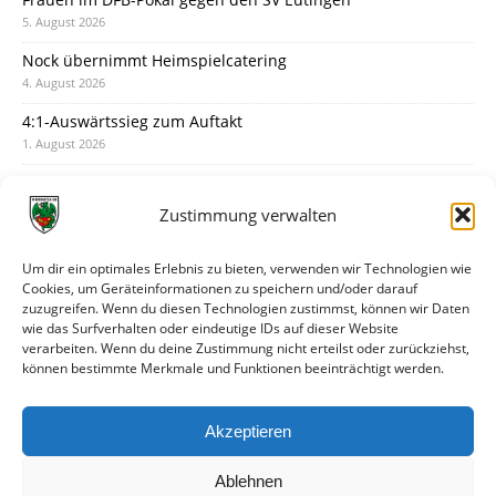
5. August 2026
Nock übernimmt Heimspielcatering
4. August 2026
4:1-Auswärtssieg zum Auftakt
1. August 2026
Pokal: Wormatia muss zu Schott Mainz
31. Juli 2026
Zustimmung verwalten
Wormatia trauert um Jürgen Dinger
30. Juli 2026
Um dir ein optimales Erlebnis zu bieten, verwenden wir Technologien wie
Cookies, um Geräteinformationen zu speichern und/oder darauf
Deine Spielminute: 89+1
zuzugreifen. Wenn du diesen Technologien zustimmst, können wir Daten
28. Juli 2026
wie das Surfverhalten oder eindeutige IDs auf dieser Website
verarbeiten. Wenn du deine Zustimmung nicht erteilst oder zurückziehst,
Neuer Rückensponsor
können bestimmte Merkmale und Funktionen beeinträchtigt werden.
28. Juli 2026
Neue Podcast-Folge: So tickt Björn!
Akzeptieren
27. Juli 2026
Ablehnen