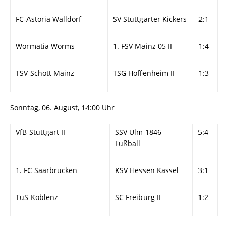
FC-Astoria Walldorf
SV Stuttgarter Kickers
2:1
Wormatia Worms
1. FSV Mainz 05 II
1:4
TSV Schott Mainz
TSG Hoffenheim II
1:3
Sonntag, 06. August, 14:00 Uhr
VfB Stuttgart II
SSV Ulm 1846
5:4
Fußball
1. FC Saarbrücken
KSV Hessen Kassel
3:1
TuS Koblenz
SC Freiburg II
1:2