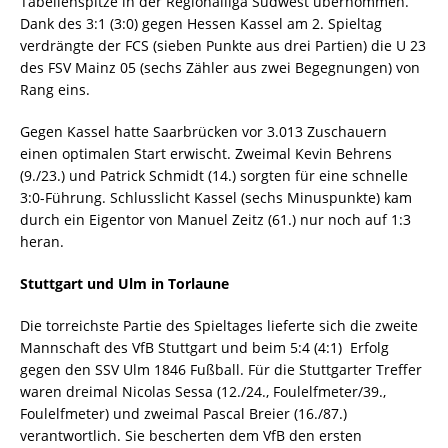
Tabellenspitze in der Regionalliga Südwest übernommen.
Dank des 3:1 (3:0) gegen Hessen Kassel am 2. Spieltag
verdrängte der FCS (sieben Punkte aus drei Partien) die U 23
des FSV Mainz 05 (sechs Zähler aus zwei Begegnungen) von
Rang eins.
Gegen Kassel hatte Saarbrücken vor 3.013 Zuschauern
einen optimalen Start erwischt. Zweimal Kevin Behrens
(9./23.) und Patrick Schmidt (14.) sorgten für eine schnelle
3:0-Führung. Schlusslicht Kassel (sechs Minuspunkte) kam
durch ein Eigentor von Manuel Zeitz (61.) nur noch auf 1:3
heran.
Stuttgart und Ulm in Torlaune
Die torreichste Partie des Spieltages lieferte sich die zweite
Mannschaft des VfB Stuttgart und beim 5:4 (4:1)  Erfolg
gegen den SSV Ulm 1846 Fußball. Für die Stuttgarter Treffer
waren dreimal Nicolas Sessa (12./24., Foulelfmeter/39.,
Foulelfmeter) und zweimal Pascal Breier (16./87.)
verantwortlich. Sie bescherten dem VfB den ersten