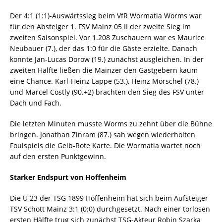
Der 4:1 (1:1)-Auswärtssieg beim VfR Wormatia Worms war
für den Absteiger 1. FSV Mainz 05 II der zweite Sieg im
zweiten Saisonspiel. Vor 1.208 Zuschauern war es Maurice
Neubauer (7.), der das 1:0 für die Gäste erzielte. Danach
konnte Jan-Lucas Dorow (19.) zunächst ausgleichen. In der
zweiten Hälfte ließen die Mainzer den Gastgebern kaum
eine Chance. Karl-Heinz Lappe (53.), Heinz Mörschel (78.)
und Marcel Costly (90.+2) brachten den Sieg des FSV unter
Dach und Fach.
Die letzten Minuten musste Worms zu zehnt über die Bühne
bringen. Jonathan Zinram (87.) sah wegen wiederholten
Foulspiels die Gelb-Rote Karte. Die Wormatia wartet noch
auf den ersten Punktgewinn.
Starker Endspurt von Hoffenheim
Die U 23 der TSG 1899 Hoffenheim hat sich beim Aufsteiger
TSV Schott Mainz 3:1 (0:0) durchgesetzt. Nach einer torlosen
ersten Hälfte trug sich zunächst TSG-Akteur Robin Szarka