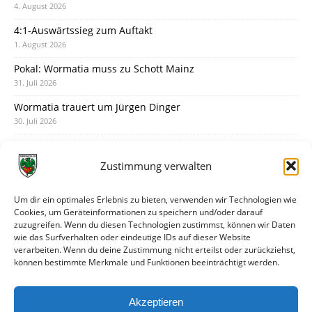
4. August 2026
4:1-Auswärtssieg zum Auftakt
1. August 2026
Pokal: Wormatia muss zu Schott Mainz
31. Juli 2026
Wormatia trauert um Jürgen Dinger
30. Juli 2026
Deine Spielminute: 89+1
28. Juli 2026
Zustimmung verwalten
Neuer Rückensponsor
28. Juli 2026
Um dir ein optimales Erlebnis zu bieten, verwenden wir Technologien wie
Cookies, um Geräteinformationen zu speichern und/oder darauf
Neue Podcast-Folge: So tickt Björn!
zuzugreifen. Wenn du diesen Technologien zustimmst, können wir Daten
27. Juli 2026
wie das Surfverhalten oder eindeutige IDs auf dieser Website
verarbeiten. Wenn du deine Zustimmung nicht erteilst oder zurückziehst,
Eindrücke vom Stadionfest
können bestimmte Merkmale und Funktionen beeinträchtigt werden.
27. Juli 2026
Unterhaltsamer Abschlusstest mit später Niederlage
Akzeptieren