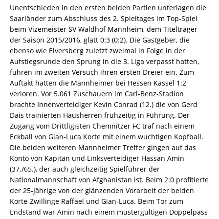
Unentschieden in den ersten beiden Partien unterlagen die
Saarländer zum Abschluss des 2. Spieltages im Top-Spiel
beim Vizemeister SV Waldhof Mannheim, dem Titelträger
der Saison 2015/2016, glatt 0:3 (0:2). Die Gastgeber, die
ebenso wie Elversberg zuletzt zweimal in Folge in der
Aufstiegsrunde den Sprung in die 3. Liga verpasst hatten,
fuhren im zweiten Versuch ihren ersten Dreier ein. Zum
Auftakt hatten die Mannheimer bei Hessen Kassel 1:2
verloren. Vor 5.061 Zuschauern im Carl-Benz-Stadion
brachte Innenverteidiger Kevin Conrad (12.) die von Gerd
Dais trainierten Hausherren frühzeitig in Führung. Der
Zugang vom Drittligisten Chemnitzer FC traf nach einem
Eckball von Gian-Luca Korte mit einem wuchtigen Kopfball.
Die beiden weiteren Mannheimer Treffer gingen auf das
Konto von Kapitän und Linksverteidiger Hassan Amin
(37./65.), der auch gleichzeitig Spielführer der
Nationalmannschaft von Afghanistan ist. Beim 2:0 profitierte
der 25-Jährige von der glänzenden Vorarbeit der beiden
Korte-Zwillinge Raffael und Gian-Luca. Beim Tor zum
Endstand war Amin nach einem mustergültigen Doppelpass