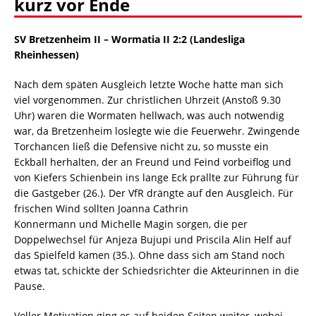
kurz vor Ende
SV Bretzenheim II – Wormatia II 2:2 (Landesliga
Rheinhessen)
Nach dem späten Ausgleich letzte Woche hatte man sich
viel vorgenommen. Zur christlichen Uhrzeit (Anstoß 9.30
Uhr) waren die Wormaten hellwach, was auch notwendig
war, da Bretzenheim loslegte wie die Feuerwehr. Zwingende
Torchancen ließ die Defensive nicht zu, so musste ein
Eckball herhalten, der an Freund und Feind vorbeiflog und
von Kiefers Schienbein ins lange Eck prallte zur Führung für
die Gastgeber (26.). Der VfR drängte auf den Ausgleich. Für
frischen Wind sollten Joanna Cathrin
Konnermann und Michelle Magin sorgen, die per
Doppelwechsel für Anjeza Bujupi und Priscila Alin Helf auf
das Spielfeld kamen (35.). Ohne dass sich am Stand noch
etwas tat, schickte der Schiedsrichter die Akteurinnen in die
Pause.
Voller Motivation ging es auf beiden Seiten weiter, wobei