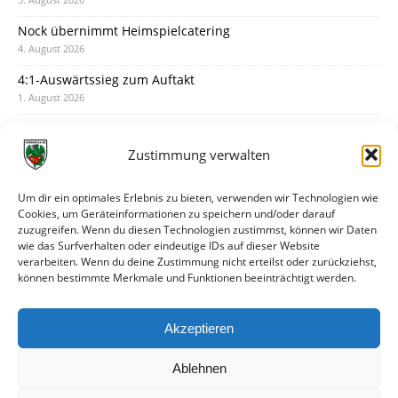
Nock übernimmt Heimspielcatering
4. August 2026
4:1-Auswärtssieg zum Auftakt
1. August 2026
Pokal: Wormatia muss zu Schott Mainz
31. Juli 2026
Zustimmung verwalten
Wormatia trauert um Jürgen Dinger
30. Juli 2026
Um dir ein optimales Erlebnis zu bieten, verwenden wir Technologien wie
Cookies, um Geräteinformationen zu speichern und/oder darauf
Deine Spielminute: 89+1
zuzugreifen. Wenn du diesen Technologien zustimmst, können wir Daten
28. Juli 2026
wie das Surfverhalten oder eindeutige IDs auf dieser Website
verarbeiten. Wenn du deine Zustimmung nicht erteilst oder zurückziehst,
Neuer Rückensponsor
können bestimmte Merkmale und Funktionen beeinträchtigt werden.
28. Juli 2026
Neue Podcast-Folge: So tickt Björn!
Akzeptieren
27. Juli 2026
Ablehnen