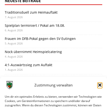
NEUESTE BEITRÄGE
Traditionsduell zum Heimauftakt
7. August 2026
Spielplan terminiert / Pokal am 18.08.
6. August 2026
Frauen im DFB-Pokal gegen den SV Eutingen
5. August 2026
Nock übernimmt Heimspielcatering
4. August 2026
4:1-Auswärtssieg zum Auftakt
1. August 2026
Pokal: Wormatia muss zu Schott Mainz
31. Juli 2026
Zustimmung verwalten
Wormatia trauert um Jürgen Dinger
30. Juli 2026
Um dir ein optimales Erlebnis zu bieten, verwenden wir Technologien wie
Cookies, um Geräteinformationen zu speichern und/oder darauf
Deine Spielminute: 89+1
zuzugreifen. Wenn du diesen Technologien zustimmst, können wir Daten