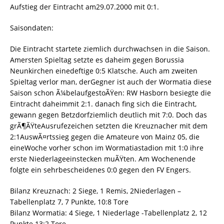
Aufstieg der Eintracht am29.07.2000 mit 0:1.
Saisondaten:
Die Eintracht startete ziemlich durchwachsen in die Saison.
Amersten Spieltag setzte es daheim gegen Borussia
Neunkirchen einedeftige 0:5 Klatsche. Auch am zweiten
Spieltag verlor man, derGegner ist auch der Wormatia diese
Saison schon Ã¼belaufgestoÃŸen: RW Hasborn besiegte die
Eintracht daheimmit 2:1. danach fing sich die Eintracht,
gewann gegen Betzdorfziemlich deutlich mit 7:0. Doch das
grÃ¶ÃŸteAusrufezeichen setzten die Kreuznacher mit dem
2:1AuswÃ¤rtssieg gegen die Amateure von Mainz 05, die
eineWoche vorher schon im Wormatiastadion mit 1:0 ihre
erste Niederlageeinstecken muÃŸten. Am Wochenende
folgte ein sehrbescheidenes 0:0 gegen den FV Engers.
Bilanz Kreuznach: 2 Siege, 1 Remis, 2Niederlagen –
Tabellenplatz 7, 7 Punkte, 10:8 Tore
Bilanz Wormatia: 4 Siege, 1 Niederlage -Tabellenplatz 2, 12
Punkte 13:2 Tore