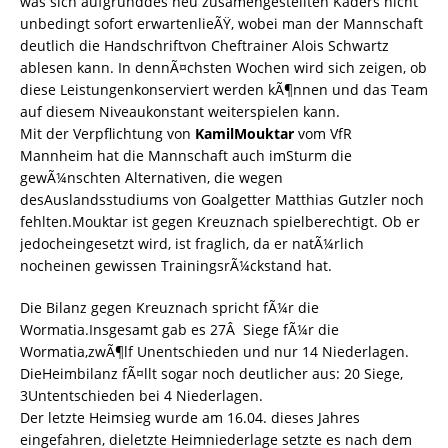
was sich aufgrunddes neu zusamengestellten Kaders nicht
unbedingt sofort erwartenlieÃŸ, wobei man der Mannschaft
deutlich die Handschriftvon Cheftrainer Alois Schwartz
ablesen kann. In dennÃ¤chsten Wochen wird sich zeigen, ob
diese Leistungenkonserviert werden kÃ¶nnen und das Team
auf diesem Niveaukonstant weiterspielen kann.
Mit der Verpflichtung von
KamilMouktar
vom VfR
Mannheim hat die Mannschaft auch imSturm die
gewÃ¼nschten Alternativen, die wegen
desAuslandsstudiums von Goalgetter Matthias Gutzler noch
fehlten.Mouktar ist gegen Kreuznach spielberechtigt. Ob er
jedocheingesetzt wird, ist fraglich, da er natÃ¼rlich
nocheinen gewissen TrainingsrÃ¼ckstand hat.
Die Bilanz gegen Kreuznach spricht fÃ¼r die
Wormatia.Insgesamt gab es 27Â Siege fÃ¼r die
Wormatia,zwÃ¶lf Unentschieden und nur 14 Niederlagen.
DieHeimbilanz fÃ¤llt sogar noch deutlicher aus: 20 Siege,
3Untentschieden bei 4 Niederlagen.
Der letzte Heimsieg wurde am 16.04. dieses Jahres
eingefahren, dieletzte Heimniederlage setzte es nach dem