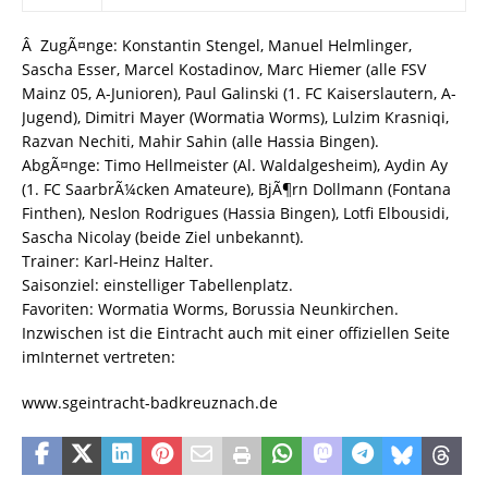
Â ZugÃ¤nge: Konstantin Stengel, Manuel Helmlinger,
Sascha Esser, Marcel Kostadinov, Marc Hiemer (alle FSV
Mainz 05, A-Junioren), Paul Galinski (1. FC Kaiserslautern, A-
Jugend), Dimitri Mayer (Wormatia Worms), Lulzim Krasniqi,
Razvan Nechiti, Mahir Sahin (alle Hassia Bingen).
AbgÃ¤nge: Timo Hellmeister (Al. Waldalgesheim), Aydin Ay
(1. FC SaarbrÃ¼cken Amateure), BjÃ¶rn Dollmann (Fontana
Finthen), Neslon Rodrigues (Hassia Bingen), Lotfi Elbousidi,
Sascha Nicolay (beide Ziel unbekannt).
Trainer: Karl-Heinz Halter.
Saisonziel: einstelliger Tabellenplatz.
Favoriten: Wormatia Worms, Borussia Neunkirchen.
Inzwischen ist die Eintracht auch mit einer offiziellen Seite
imInternet vertreten:
www.sgeintracht-badkreuznach.de