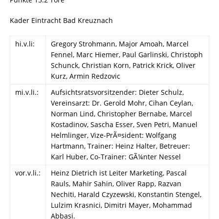
Kader Eintracht Bad Kreuznach
hi.v.li:
Gregory Strohmann, Major Amoah, Marcel
Fennel, Marc Hiemer, Paul Garlinski, Christoph
Schunck, Christian Korn, Patrick Krick, Oliver
Kurz, Armin Redzovic
mi.v.li.:
Aufsichtsratsvorsitzender: Dieter Schulz,
Vereinsarzt: Dr. Gerold Mohr, Cihan Ceylan,
Norman Lind, Christopher Bernabe, Marcel
Kostadinov, Sascha Esser, Sven Petri, Manuel
Helmlinger, Vize-PrÃ¤sident: Wolfgang
Hartmann, Trainer: Heinz Halter, Betreuer:
Karl Huber, Co-Trainer: GÃ¼nter Nessel
vor.v.li.:
Heinz Dietrich ist Leiter Marketing, Pascal
Rauls, Mahir Sahin, Oliver Rapp, Razvan
Nechiti, Harald Czyzewski, Konstantin Stengel,
Lulzim Krasnici, Dimitri Mayer, Mohammad
Abbasi.