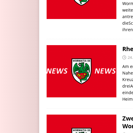
Worma
weite
antre
dieSc
ihren
Rhe
24
Am er
Nahe
Kreuz
dreiA
einde
Heim
Zwe
Wor