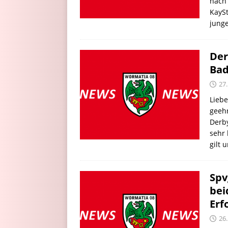
nach 
KaySt
jung
Der
Bad
27
Lieb
geeh
Derby
sehr 
gilt
Spv
bei
Erf
26