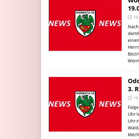
Wor
19.
19
Nach 
demR
eine
Herrn
Bezir
Worm
Odd
3. 
19
Folge
Uhr:V
Uhr:H
Walda
Mech