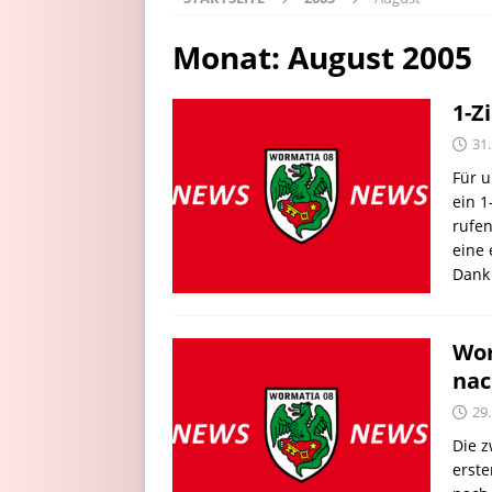
Monat:
August 2005
1-Z
31
Für 
ein 
rufen
eine 
Dank
Wor
nac
29
Die 
erste