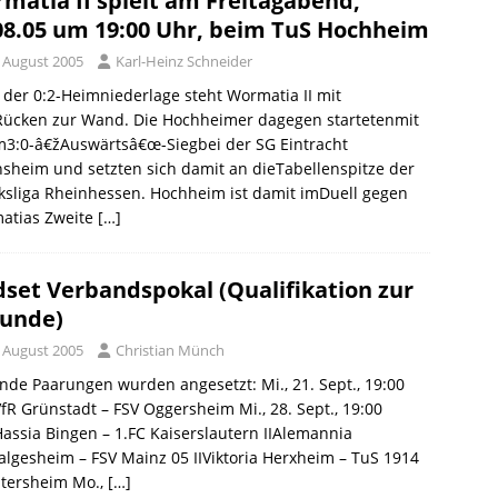
matia II spielt am Freitagabend,
08.05 um 19:00 Uhr, beim TuS Hochheim
. August 2005
Karl-Heinz Schneider
der 0:2-Heimniederlage steht Wormatia II mit
ücken zur Wand. Die Hochheimer dagegen startetenmit
m3:0-â€žAuswärtsâ€œ-Siegbei der SG Eintracht
sheim und setzten sich damit an dieTabellenspitze der
ksliga Rheinhessen. Hochheim ist damit imDuell gegen
atias Zweite
[…]
set Verbandspokal (Qualifikation zur
Runde)
. August 2005
Christian Münch
nde Paarungen wurden angesetzt: Mi., 21. Sept., 19:00
fR Grünstadt – FSV Oggersheim Mi., 28. Sept., 19:00
assia Bingen – 1.FC Kaiserslautern IIAlemannia
lgesheim – FSV Mainz 05 IIViktoria Herxheim – TuS 1914
tersheim Mo.,
[…]