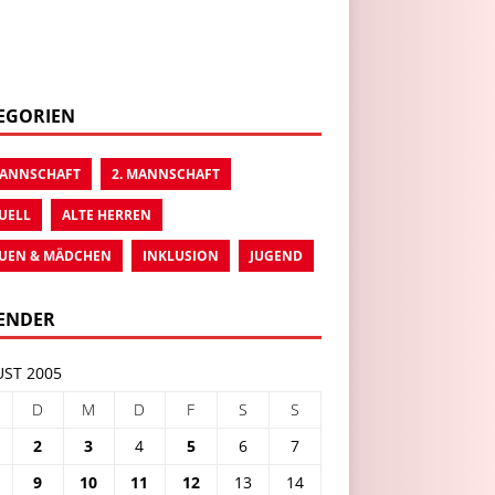
EGORIEN
MANNSCHAFT
2. MANNSCHAFT
UELL
ALTE HERREN
UEN & MÄDCHEN
INKLUSION
JUGEND
ENDER
ST 2005
D
M
D
F
S
S
2
3
4
5
6
7
9
10
11
12
13
14