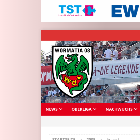
NEWS
OBERLIGA
NACHWUCHS
STARTSEITE
2005
August