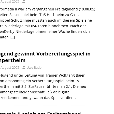
. August 2005
ormatia II war am vergangenen Freitagabend (19.08.05)
eiten Saisonspiel beim TuS Hochheim zu Gast.
rippel-Schützlinge mussten auch im diesem Spieleine
re Niederlage mit 0:4-Toren hinnehmen. Nach der
tenDerby-Niederlage binnen einer Woche finden sich
maten
[…]
ugend gewinnt Vorbereitungsspiel in
mpertheim
. August 2005
Uwe Bader
-Jugend unter Leitung von Trainer Wolfgang Baier
nn amSonntag ein Vorbereitungsspiel beim TV
rtheim mit 3:2. ZurPause führte man 2:1. Die neu
mengestellteMannschaft ließ viele gute
tzeerkennen und gewann das Spiel verdient.