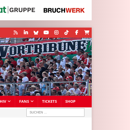
HIV
FANS
TICKETS
SHOP