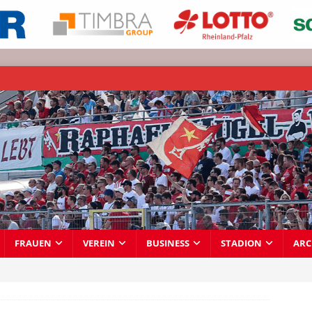
FRAUEN
VEREIN
BUSINESS
STADION
ARC