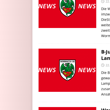
22
Die W
imzw
DieSt
weite
zwei
Wor
B-J
La
22
Die B
gewa
Lampe
zusam
Ansä