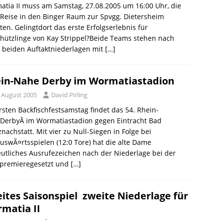
tia II muss am Samstag, 27.08.2005 um 16:00 Uhr, die
Reise in den Binger Raum zur Spvgg. Dietersheim
ten. Gelingtdort das erste Erfolgserlebnis für
hützlinge von Kay Strippel?Beide Teams stehen nach
 beiden Auftaktniederlagen mit
[…]
in-Nahe Derby im Wormatiastadion
. August 2005
David Pirling
sten Backfischfestsamstag findet das 54. Rhein-
DerbyÂ im Wormatiastadion gegen Eintracht Bad
nachstatt. Mit vier zu Null-Siegen in Folge bei
uswÃ¤rtsspielen (12:0 Tore) hat die alte Dame
utliches Ausrufezeichen nach der Niederlage bei der
premieregesetzt und
[…]
ites Saisonspiel  zweite Niederlage für
matia II