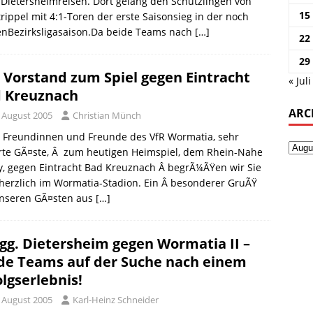
Dietersheimreisen. Dort gelang den Schützlingen von
15
rippel mit 4:1-Toren der erste Saisonsieg in der noch
enBezirksligasaison.Da beide Teams nach
[…]
22
29
 Vorstand zum Spiel gegen Eintracht
« Juli
 Kreuznach
ARC
. August 2005
Christian Münch
e Freundinnen und Freunde des VfR Wormatia, sehr
rte GÃ¤ste, Â zum heutigen Heimspiel, dem Rhein-Nahe
, gegen Eintracht Bad Kreuznach Â begrÃ¼ÃŸen wir Sie
herzlich im Wormatia-Stadion. Ein Â besonderer GruÃŸ
 unseren GÃ¤sten aus
[…]
gg. Dietersheim gegen Wormatia II –
de Teams auf der Suche nach einem
olgserlebnis!
. August 2005
Karl-Heinz Schneider