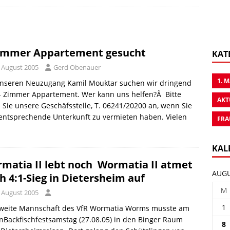
immer Appartement gesucht
KAT
. August 2005
Gerd Obenauer
1. 
unseren Neuzugang Kamil Mouktar suchen wir dringend
1- Zimmer Appartement. Wer kann uns helfen?Â Bitte
AKT
 Sie unsere Geschäfsstelle, T. 06241/20200 an, wenn Sie
entsprechende Unterkunft zu vermieten haben. Vielen
FRA
KAL
matia II lebt noch  Wormatia II atmet
AUGU
h 4:1-Sieg in Dietersheim auf
M
. August 2005
1
zweite Mannschaft des VfR Wormatia Worms musste am
nBackfischfestsamstag (27.08.05) in den Binger Raum
8