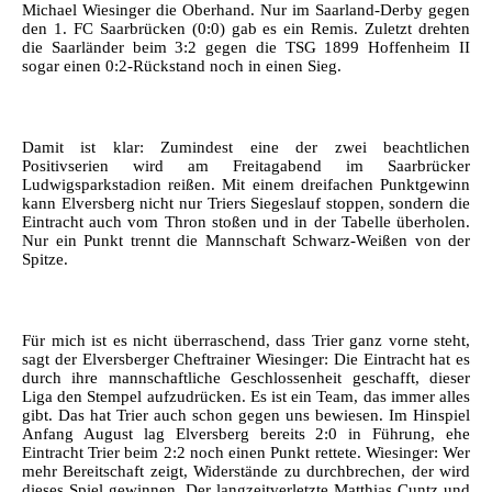
Michael Wiesinger die Oberhand. Nur im Saarland-Derby gegen
den 1. FC Saarbrücken (0:0) gab es ein Remis. Zuletzt drehten
die Saarländer beim 3:2 gegen die TSG 1899 Hoffenheim II
sogar einen 0:2-Rückstand noch in einen Sieg.
Damit ist klar: Zumindest eine der zwei beachtlichen
Positivserien wird am Freitagabend im Saarbrücker
Ludwigsparkstadion reißen. Mit einem dreifachen Punktgewinn
kann Elversberg nicht nur Triers Siegeslauf stoppen, sondern die
Eintracht auch vom Thron stoßen und in der Tabelle überholen.
Nur ein Punkt trennt die Mannschaft Schwarz-Weißen von der
Spitze.
Für mich ist es nicht überraschend, dass Trier ganz vorne steht,
sagt der Elversberger Cheftrainer Wiesinger: Die Eintracht hat es
durch ihre mannschaftliche Geschlossenheit geschafft, dieser
Liga den Stempel aufzudrücken. Es ist ein Team, das immer alles
gibt. Das hat Trier auch schon gegen uns bewiesen. Im Hinspiel
Anfang August lag Elversberg bereits 2:0 in Führung, ehe
Eintracht Trier beim 2:2 noch einen Punkt rettete. Wiesinger: Wer
mehr Bereitschaft zeigt, Widerstände zu durchbrechen, der wird
dieses Spiel gewinnen. Der langzeitverletzte Matthias Cuntz und