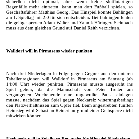
sicherlich nicht optimal, aber wenn keine sintflutartigen
Regenfälle mehr eintreten, kann man dort Fußball spielen, so
Geschäftsführer Matthias Georg. Das Hinspiel konnte Bahlingen
am 1. Spieltag mit 2:0 für sich entscheiden. Bei Bahlingen fehlen
die gelbgesperrten Adam Walter und Yannik Häringer. Steinbach
muss aus dem gleichen Grund auf Daniel Reith verzichten.
Walldorf will in Pirmasens wieder punkten
Nach drei Niederlagen in Folge gegen Gegner aus den unteren
Tabellenregionen will Walldorf in Pirmasens am Samstag (ab
14:00 Uhr) wieder punkten. Pirmasens müsste ausgeruht ins
Spiel gehen, da die Mannschaft von Peter Tretter am
vergangenen Wochenende eine ungewollte Pause einlegen
musste, nachdem das Spiel gegen Neckarelz witterungsbedingt
den Platzverhältnissen zum Opfer fiel. Beim angestrebten fünften
Heimsieg wird Sebastian Reinert aufgrund einer Gelbsperre nicht
mitwirken können.
Neckarelz will in Spielberg Revanche für Hinspiel-Niederlage