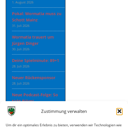
1. August 2026
Pokal: Wormatia muss zu
Schott Mainz
31. Juli 2026
Wormatia trauert um
Jürgen Dinger
30. Juli 2026
Deine Spielminute: 89+1
28. Juli 2026
Neuer Rückensponsor
28. Juli 2026
Neue Podcast-Folge: So
tickt Björn!
27. Juli 2026
Zustimmung verwalten
Eindrücke vom Stadionfest
27. Juli 2026
Um dir ein optimales Erlebnis zu bieten, verwenden wir Technologien wie