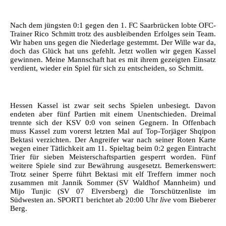
Nach dem jüngsten 0:1 gegen den 1. FC Saarbrücken lobte OFC-
Trainer Rico Schmitt trotz des ausbleibenden Erfolges sein Team.
Wir haben uns gegen die Niederlage gestemmt. Der Wille war da,
doch das Glück hat uns gefehlt. Jetzt wollen wir gegen Kassel
gewinnen. Meine Mannschaft hat es mit ihrem gezeigten Einsatz
verdient, wieder ein Spiel für sich zu entscheiden, so Schmitt.
Hessen Kassel ist zwar seit sechs Spielen unbesiegt. Davon
endeten aber fünf Partien mit einem Unentschieden. Dreimal
trennte sich der KSV 0:0 von seinen Gegnern. In Offenbach
muss Kassel zum vorerst letzten Mal auf Top-Torjäger Shqipon
Bektasi verzichten. Der Angreifer war nach seiner Roten Karte
wegen einer Tätlichkeit am 11. Spieltag beim 0:2 gegen Eintracht
Trier für sieben Meisterschaftspartien gesperrt worden. Fünf
weitere Spiele sind zur Bewährung ausgesetzt. Bemerkenswert:
Trotz seiner Sperre führt Bektasi mit elf Treffern immer noch
zusammen mit Jannik Sommer (SV Waldhof Mannheim) und
Mijo Tunjic (SV 07 Elversberg) die Torschützenliste im
Südwesten an. SPORT1 berichtet ab 20:00 Uhr
live
vom Bieberer
Berg.