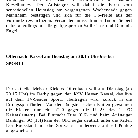
Kieselhumes. Der Aufsteiger will dabei die Form vom
sensationellen Heimsieg am vergangenen Wochenende gegen
Mannheim bestätigen und sich für die 1:6-Pleite aus der
Vorrunde revanchieren. Verzichten muss Trainer Timon Seibert
dabei allerdings auf die gelbgesperrten Salif Cissé und Dominik
Engel.
Offenbach  Kassel am Dienstag um 20.15 Uhr
live
bei
SPORT1
Der aktuelle Meister Kickers Offenbach will am Dienstag (ab
20.15 Uhr) im Derby gegen den KSV Hessen Kassel, das live
auf dem TV-Sender Sport1 übertragen wird, zurück in die
Erfolgsspur finden. Von den jüngsten sieben Partien gewannen
die Kickers nur eine (1:0 gegen die U 23 des 1. FC
Kaiserslautern). Bei Eintracht Trier (0:6) und beim Aufsteiger
Bahlinger SC (1:4) kam der OFC sogar deutlich unter die Räder.
Der Rückstand auf die Spitze ist mittlerweile auf elf Punkte
angewachsen.