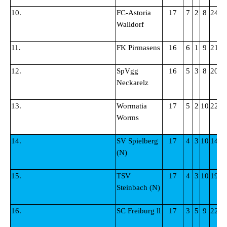
10.
FC-Astoria
17
7
2
8
24:2
Walldorf
11.
FK Pirmasens
16
6
1
9
21:2
12.
SpVgg
16
5
3
8
20:2
Neckarelz
13.
Wormatia
17
5
2
10
22:3
Worms
14.
SV Spielberg
17
4
3
10
14:3
(N)
15.
TSV
17
4
3
10
19:4
Steinbach (N)
16.
SC Freiburg ll
17
3
5
9
22:3