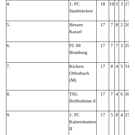
4.
1. FC
18
10
5
3
27:1
Saarbrücken
5.
Hessen
17
7
8
2
20:1
Kassel
6.
FC 08
17
7
7
3
29:1
Homburg
7.
Kickers
17
8
4
5
31:2
Offenbach
(M)
8.
TSG
17
7
4
6
36:2
Hoffenheim ll
9.
1. FC
17
5
8
4
25:2
Kaiserslautern
II