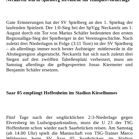
Gute Erinnerungen hat der SV Spielberg an den 1. Spieltag der
laufenden Spielzeit. Der 1:0-Sieg bei der SpVgg Neckarelz am 1.
August durch ein Tor von Marius Schäfer bedeuteten den ersten
Regionalliga-Sieg der Spielberger in der Vereinsgeschichte. Nach
zuletzt drei Niederlagen in Folge (3:11 Tore) ist der SV Spielberg
– als allerdings immer noch bester Aufsteiger  mittlerweile in die
Abstiegsregion abgerutscht. Neckarelz hat sich nach zuletzt drei
Siegen auf den zwölften Tabellenplatz verbessert, muss am
Samstag allerdings die gelbgesperrten Jonas Kiermeier und
Benjamin Schäfer ersetzen.
Saar 05 empfängt Hoffenheim im Stadion Kieselhumes
Fünf Tage nach der unglücklichen 2:3-Niederlage gegen
Elversberg im Ludwigsparkstadion, muss die U 23 der TSG
Hoffenheim schon wieder nach Saarbrücken reisen. Am Samstag
(ab 14.00 Uhr) spielt die Mannschaft von TSG-Trainer Marco
Wildersinn beim SV Saar 05 Saarbrücken im Stadion