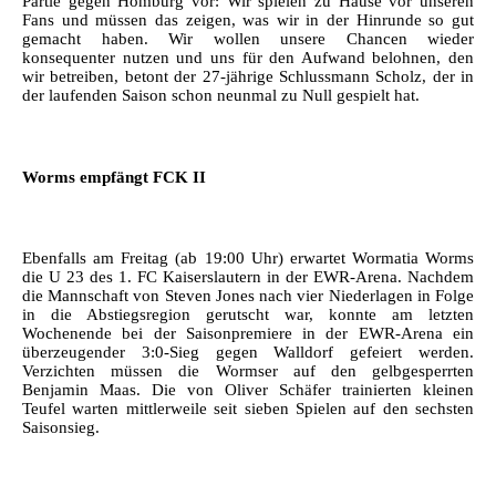
Partie gegen Homburg vor: Wir spielen zu Hause vor unseren
Fans und müssen das zeigen, was wir in der Hinrunde so gut
gemacht haben. Wir wollen unsere Chancen wieder
konsequenter nutzen und uns für den Aufwand belohnen, den
wir betreiben, betont der 27-jährige Schlussmann Scholz, der in
der laufenden Saison schon neunmal zu Null gespielt hat.
Worms empfängt FCK II
Ebenfalls am Freitag (ab 19:00 Uhr) erwartet Wormatia Worms
die U 23 des 1. FC Kaiserslautern in der EWR-Arena. Nachdem
die Mannschaft von Steven Jones nach vier Niederlagen in Folge
in die Abstiegsregion gerutscht war, konnte am letzten
Wochenende bei der Saisonpremiere in der EWR-Arena ein
überzeugender 3:0-Sieg gegen Walldorf gefeiert werden.
Verzichten müssen die Wormser auf den gelbgesperrten
Benjamin Maas. Die von Oliver Schäfer trainierten kleinen
Teufel warten mittlerweile seit sieben Spielen auf den sechsten
Saisonsieg.