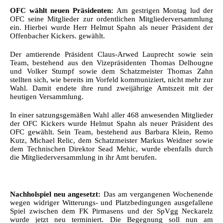
OFC wählt neuen Präsidenten:
Am gestrigen Montag lud der
OFC seine Mitglieder zur ordentlichen Mitgliederversammlung
ein. Hierbei wurde Herr Helmut Spahn als neuer Präsident der
Offenbacher Kickers. gewählt.
Der amtierende Präsident Claus-Arwed Lauprecht sowie sein
Team, bestehend aus den Vizepräsidenten Thomas Delhougne
und Volker Stumpf sowie dem Schatzmeister Thomas Zahn
stellten sich, wie bereits im Vorfeld kommuniziert, nicht mehr zur
Wahl. Damit endete ihre rund zweijährige Amtszeit mit der
heutigen Versammlung.
In einer satzungsgemäßen Wahl aller 468 anwesenden Mitglieder
der OFC Kickers wurde Helmut Spahn als neuer Präsident des
OFC gewählt. Sein Team, bestehend aus Barbara Klein, Remo
Kutz, Michael Relic, dem Schatzmeister Markus Weidner sowie
dem Technischen Direktor Sead Mehic, wurde ebenfalls durch
die Mitgliederversammlung in ihr Amt berufen.
Nachholspiel neu angesetzt:
Das am vergangenen Wochenende
wegen widriger Witterungs- und Platzbedingungen ausgefallene
Spiel zwischen dem FK Pirmasens und der SpVgg Neckarelz
wurde jetzt neu terminiert. Die Begegnung soll nun am