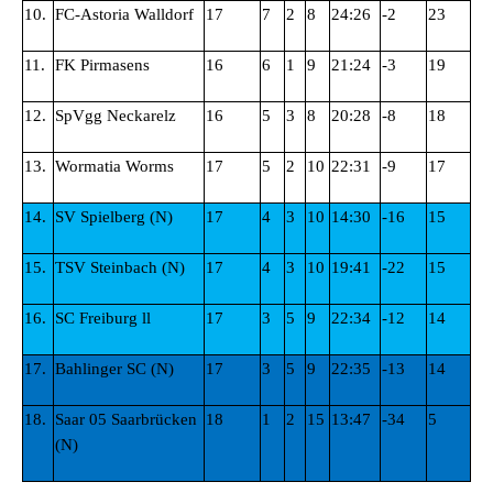
10.
FC-Astoria Walldorf
17
7
2
8
24:26
-2
23
11.
FK Pirmasens
16
6
1
9
21:24
-3
19
12.
SpVgg Neckarelz
16
5
3
8
20:28
-8
18
13.
Wormatia Worms
17
5
2
10
22:31
-9
17
14.
SV Spielberg (N)
17
4
3
10
14:30
-16
15
15.
TSV Steinbach (N)
17
4
3
10
19:41
-22
15
16.
SC Freiburg ll
17
3
5
9
22:34
-12
14
17.
Bahlinger SC (N)
17
3
5
9
22:35
-13
14
18.
Saar 05 Saarbrücken
18
1
2
15
13:47
-34
5
(N)