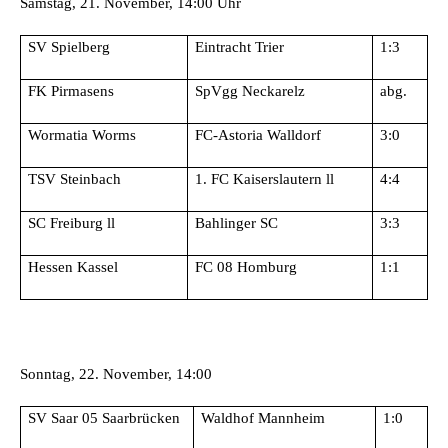
Samstag, 21. November, 14:00 Uhr
SV Spielberg
Eintracht Trier
1:3
FK Pirmasens
SpVgg Neckarelz
abg.
Wormatia Worms
FC-Astoria Walldorf
3:0
TSV Steinbach
1. FC Kaiserslautern ll
4:4
SC Freiburg ll
Bahlinger SC
3:3
Hessen Kassel
FC 08 Homburg
1:1
Sonntag, 22. November, 14:00
SV Saar 05 Saarbrücken
Waldhof Mannheim
1:0