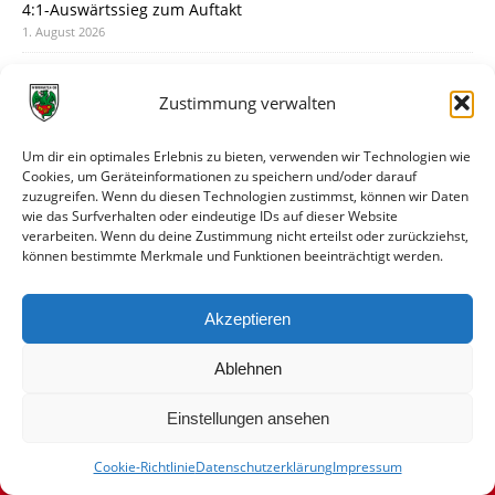
4:1-Auswärtssieg zum Auftakt
1. August 2026
Pokal: Wormatia muss zu Schott Mainz
31. Juli 2026
Zustimmung verwalten
Wormatia trauert um Jürgen Dinger
30. Juli 2026
Um dir ein optimales Erlebnis zu bieten, verwenden wir Technologien wie
Cookies, um Geräteinformationen zu speichern und/oder darauf
Deine Spielminute: 89+1
zuzugreifen. Wenn du diesen Technologien zustimmst, können wir Daten
28. Juli 2026
wie das Surfverhalten oder eindeutige IDs auf dieser Website
verarbeiten. Wenn du deine Zustimmung nicht erteilst oder zurückziehst,
Neuer Rückensponsor
können bestimmte Merkmale und Funktionen beeinträchtigt werden.
28. Juli 2026
Neue Podcast-Folge: So tickt Björn!
Akzeptieren
27. Juli 2026
Ablehnen
Einstellungen ansehen
Cookie-Richtlinie
Datenschutzerklärung
Impressum
© VfR Wormatia Worms