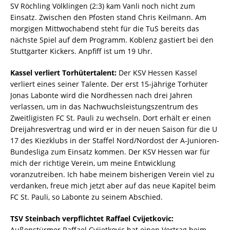
SV Röchling Völklingen (2:3) kam Vanli noch nicht zum
Einsatz. Zwischen den Pfosten stand Chris Keilmann. Am
morgigen Mittwochabend steht für die TuS bereits das
nächste Spiel auf dem Programm. Koblenz gastiert bei den
Stuttgarter Kickers. Anpfiff ist um 19 Uhr.
Kassel verliert Torhütertalent:
Der KSV Hessen Kassel
verliert eines seiner Talente. Der erst 15-jährige Torhüter
Jonas Labonte wird die Nordhessen nach drei Jahren
verlassen, um in das Nachwuchsleistungszentrum des
Zweitligisten FC St. Pauli zu wechseln. Dort erhält er einen
Dreijahresvertrag und wird er in der neuen Saison für die U
17 des Kiezklubs in der Staffel Nord/Nordost der A-Junioren-
Bundesliga zum Einsatz kommen. Der KSV Hessen war für
mich der richtige Verein, um meine Entwicklung
voranzutreiben. Ich habe meinem bisherigen Verein viel zu
verdanken, freue mich jetzt aber auf das neue Kapitel beim
FC St. Pauli, so Labonte zu seinem Abschied.
TSV Steinbach verpflichtet Raffael Cvijetkovic:
Außenstürmer Raffael Cvijetkovic hat einen Vertrag beim