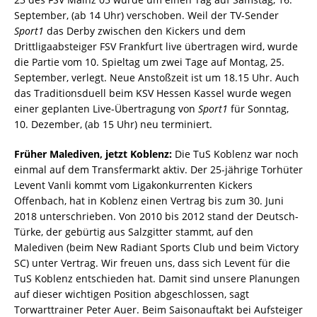
September, (ab 14 Uhr) verschoben. Weil der TV-Sender
Sport1
das Derby zwischen den Kickers und dem
Drittligaabsteiger FSV Frankfurt live übertragen wird, wurde
die Partie vom 10. Spieltag um zwei Tage auf Montag, 25.
September, verlegt. Neue Anstoßzeit ist um 18.15 Uhr. Auch
das Traditionsduell beim KSV Hessen Kassel wurde wegen
einer geplanten Live-Übertragung von
Sport1
für Sonntag,
10. Dezember, (ab 15 Uhr) neu terminiert.
Früher Malediven, jetzt Koblenz:
Die TuS Koblenz war noch
einmal auf dem Transfermarkt aktiv. Der 25-jährige Torhüter
Levent Vanli kommt vom Ligakonkurrenten Kickers
Offenbach, hat in Koblenz einen Vertrag bis zum 30. Juni
2018 unterschrieben. Von 2010 bis 2012 stand der Deutsch-
Türke, der gebürtig aus Salzgitter stammt, auf den
Malediven (beim New Radiant Sports Club und beim Victory
SC) unter Vertrag. Wir freuen uns, dass sich Levent für die
TuS Koblenz entschieden hat. Damit sind unsere Planungen
auf dieser wichtigen Position abgeschlossen, sagt
Torwarttrainer Peter Auer. Beim Saisonauftakt bei Aufsteiger