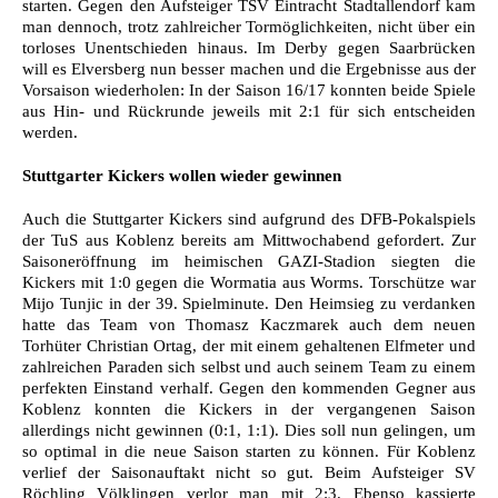
starten. Gegen den Aufsteiger TSV Eintracht Stadtallendorf kam
man dennoch, trotz zahlreicher Tormöglichkeiten, nicht über ein
torloses Unentschieden hinaus. Im Derby gegen Saarbrücken
will es Elversberg nun besser machen und die Ergebnisse aus der
Vorsaison wiederholen: In der Saison 16/17 konnten beide Spiele
aus Hin- und Rückrunde jeweils mit 2:1 für sich entscheiden
werden.
Stuttgarter Kickers wollen wieder gewinnen
Auch die Stuttgarter Kickers sind aufgrund des DFB-Pokalspiels
der TuS aus Koblenz bereits am Mittwochabend gefordert. Zur
Saisoneröffnung im heimischen GAZI-Stadion siegten die
Kickers mit 1:0 gegen die Wormatia aus Worms. Torschütze war
Mijo Tunjic in der 39. Spielminute. Den Heimsieg zu verdanken
hatte das Team von Thomasz Kaczmarek auch dem neuen
Torhüter Christian Ortag, der mit einem gehaltenen Elfmeter und
zahlreichen Paraden sich selbst und auch seinem Team zu einem
perfekten Einstand verhalf. Gegen den kommenden Gegner aus
Koblenz konnten die Kickers in der vergangenen Saison
allerdings nicht gewinnen (0:1, 1:1). Dies soll nun gelingen, um
so optimal in die neue Saison starten zu können. Für Koblenz
verlief der Saisonauftakt nicht so gut. Beim Aufsteiger SV
Röchling Völklingen verlor man mit 2:3. Ebenso kassierte