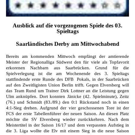
Ausblick auf die vorgezogenen Spiele des 03.
Spieltags
Saarländisches Derby am Mittwochabend
Bereits am kommenden Mittwoch empfängt der amtierende
Meister der Regionalliga Südwest den für viele als Topfavorit
erkorenen Nachbarn aus Saarbrücken. Grund für die
Spielverlegung ist die am Wochenende des 3. Spieltags
stattfindende erste Runde des DFB  Pokals, in der Saarbrücken
auf den Zweitligisten Union Berlin trifft. Gegen Elversberg will
das Team Rund um Trainer Dirk Lottner an die Leistung gegen
Ulm anknüpfen. Dort konnten Jänicke (42. Spielminute), Zeitz
(76.) und Schmidt (83./89.) den 0:1 Rückstand noch in einen
4:1-Sieg drehen. Aufgrund der vier geschossenen Tore ist der
FCS der erste Tabellenführer der neuen Saison. An diesen Platz
möchte die SV Elversberg wieder zurückkehren. Nach dem
Meistertitel in der Saison 16/17 und dem verpassten Aufstieg in
die 3. Liga wollte die Elv mit einem Sieg in die neue Saison