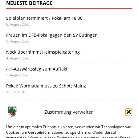
NEUESTE BEITRÄGE
Spielplan terminiert / Pokal am 18.08.
6. August 2026
Frauen im DFB-Pokal gegen den SV Eutingen
5. August 2026
Nock übernimmt Heimspielcatering
4. August 2026
4:1-Auswärtssieg zum Auftakt
1. August 2026
Pokal: Wormatia muss zu Schott Mainz
31. Juli 2026
Wormatia trauert um Jürgen Dinger
30. Juli 2026
Zustimmung verwalten
Deine Spielminute: 89+1
28. Juli 2026
Um dir ein optimales Erlebnis zu bieten, verwenden wir Technologien wie
Cookies, um Geräteinformationen zu speichern und/oder darauf
Neuer Rückensponsor
zuzugreifen. Wenn du diesen Technologien zustimmst, können wir Daten