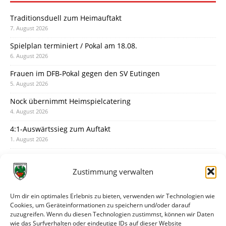
Traditionsduell zum Heimauftakt
7. August 2026
Spielplan terminiert / Pokal am 18.08.
6. August 2026
Frauen im DFB-Pokal gegen den SV Eutingen
5. August 2026
Nock übernimmt Heimspielcatering
4. August 2026
4:1-Auswärtssieg zum Auftakt
1. August 2026
Pokal: Wormatia muss zu Schott Mainz
31. Juli 2026
Zustimmung verwalten
Wormatia trauert um Jürgen Dinger
30. Juli 2026
Um dir ein optimales Erlebnis zu bieten, verwenden wir Technologien wie
Cookies, um Geräteinformationen zu speichern und/oder darauf
Deine Spielminute: 89+1
zuzugreifen. Wenn du diesen Technologien zustimmst, können wir Daten
28. Juli 2026
wie das Surfverhalten oder eindeutige IDs auf dieser Website