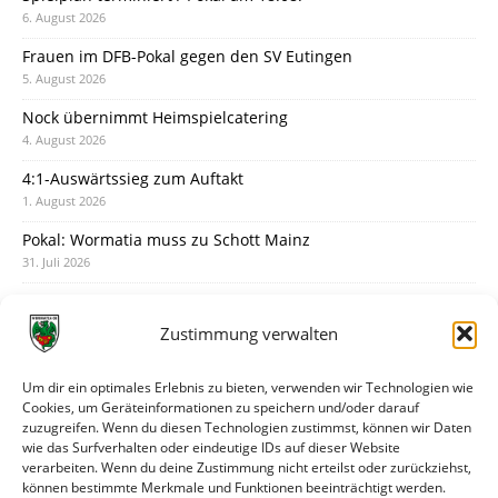
6. August 2026
Frauen im DFB-Pokal gegen den SV Eutingen
5. August 2026
Nock übernimmt Heimspielcatering
4. August 2026
4:1-Auswärtssieg zum Auftakt
1. August 2026
Pokal: Wormatia muss zu Schott Mainz
31. Juli 2026
Wormatia trauert um Jürgen Dinger
30. Juli 2026
Zustimmung verwalten
Deine Spielminute: 89+1
28. Juli 2026
Um dir ein optimales Erlebnis zu bieten, verwenden wir Technologien wie
Cookies, um Geräteinformationen zu speichern und/oder darauf
Neuer Rückensponsor
zuzugreifen. Wenn du diesen Technologien zustimmst, können wir Daten
28. Juli 2026
wie das Surfverhalten oder eindeutige IDs auf dieser Website
verarbeiten. Wenn du deine Zustimmung nicht erteilst oder zurückziehst,
Neue Podcast-Folge: So tickt Björn!
können bestimmte Merkmale und Funktionen beeinträchtigt werden.