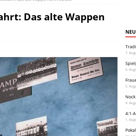
ahrt: Das alte Wappen
NEU
Trad
7. Aug
Spiel
6. Aug
Frau
5. Aug
Nock
4. Aug
4:1-
1. Aug
Poka