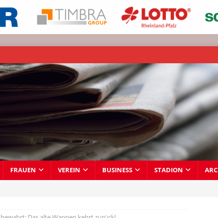
FRAUEN
VEREIN
BUSINESS
STADION
ARC
n bewahrt: Das alte Wappen kehrt zurück!