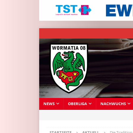
NEWS
OBERLIGA
NACHWUCHS
STARTSEITE
AKTUELL
Die Traditio