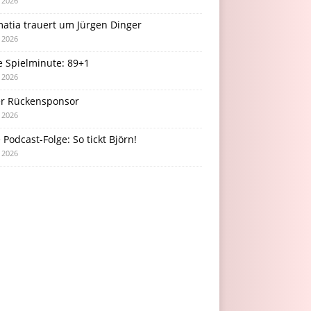
i 2026
atia trauert um Jürgen Dinger
i 2026
e Spielminute: 89+1
i 2026
r Rückensponsor
i 2026
Podcast-Folge: So tickt Björn!
i 2026