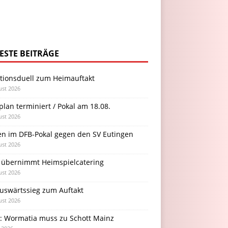
ESTE BEITRÄGE
itionsduell zum Heimauftakt
ust 2026
plan terminiert / Pokal am 18.08.
ust 2026
en im DFB-Pokal gegen den SV Eutingen
ust 2026
 übernimmt Heimspielcatering
ust 2026
Auswärtssieg zum Auftakt
ust 2026
l: Wormatia muss zu Schott Mainz