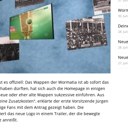
31. Jul
Worm
30. Jul
Dein
28. Jul
Neue
28. Jul
Neue 
27. Jul
t es offiziell: Das Wappen der Wormatia ist ab sofort das
n haben dürften, hat sich auch die Homepage in einigen
neue oder eher alte Wappen sukzessive einführen. Aus
ne Zusatzkosten", erklärte der erste Vorsitzende Jürgen
inige Fans mit dem Antrag gezeigt haben. Die
ert das neue Logo in einem Trailer, der die bewegte
 anreißt.