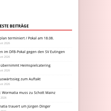
ESTE BEITRÄGE
plan terminiert / Pokal am 18.08.
ust 2026
en im DFB-Pokal gegen den SV Eutingen
ust 2026
 übernimmt Heimspielcatering
ust 2026
Auswärtssieg zum Auftakt
ust 2026
l: Wormatia muss zu Schott Mainz
i 2026
atia trauert um Jürgen Dinger