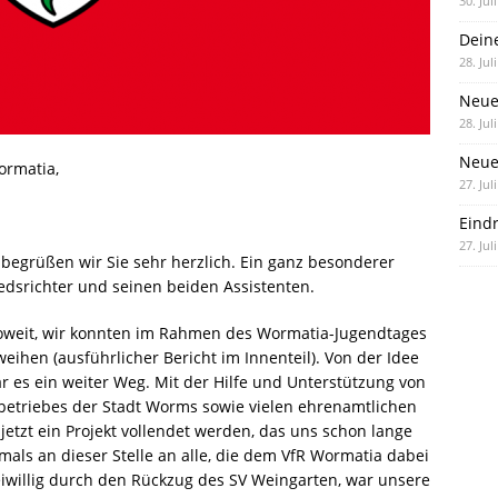
30. Jul
Dein
28. Jul
Neue
28. Jul
Neue 
ormatia,
27. Jul
Eind
27. Jul
egrüßen wir Sie sehr herzlich. Ein ganz besonderer
dsrichter und seinen beiden Assistenten.
oweit, wir konnten im Rahmen des Wormatia-Jugendtages
ihen (ausführlicher Bericht im Innenteil). Von der Idee
r es ein weiter Weg. Mit der Hilfe und Unterstützung von
rbetriebes der Stadt Worms sowie vielen ehrenamtlichen
etzt ein Projekt vollendet werden, das uns schon lange
als an dieser Stelle an alle, die dem VfR Wormatia dabei
iwillig durch den Rückzug des SV Weingarten, war unsere