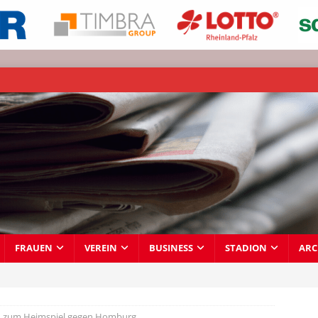
FRAUEN
VEREIN
BUSINESS
STADION
ARC
d zum Heimspiel gegen Homburg