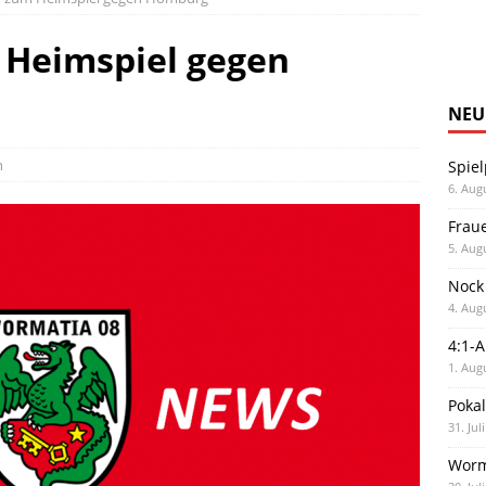
 Heimspiel gegen
NEU
n
Spiel
6. Aug
Frau
5. Aug
Nock
4. Aug
4:1-
1. Aug
Poka
31. Jul
Worm