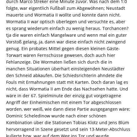
durch Marco Streker eine Minute zuvor. Was nach dem 1:0
folgte, war eigentlich Fußball zum Abgewöhnen; Neustadt
mauerte und Wormatia II wollte und konnte dann nicht.
Wormatia II war optisch überlegen und versuchte es, aber
es sprang wiederum einfach zu wenig heraus. Torchancen? 
tja die waren einfach Mangelware und wenn mal ein guter
Vorstoß gelang, ja, dann war diese einfach nicht zwingend
genug. Ein probates Mittel gegen diesen kleinen Gäste-
Torwart wären Fernschüsse gewesen, doch auch hier
Fehlanzeige. Die Wormaten ließen sich durch die in
manchen Situationen überhart einsteigenden Neustädter
den Schneid abkaufen. Die Schiedsrichterin ahndete die
Fouls mit Ermahnungen statt mit Karten. Doch daran lag es
nicht, dass Wormatia II am Ende das Nachsehen hatte. Und
wäre in der 67. Spielminute der einzig gut vorgetragene
Angriff der Einheimischen mit einem Tor abgeschlossen
worden, wer weiß, wie dann diese Partie ausgegangen wäre;
Dominic Scheledinow wurde nach einer schönen
Kombination über die Stationen Tobias Klotz und Jens Blüm
hervorragend in Szene gesetzt und sein 13-Meter-Abschluss
kullerte bzw. war auf dem Weg ins Tor und wurde