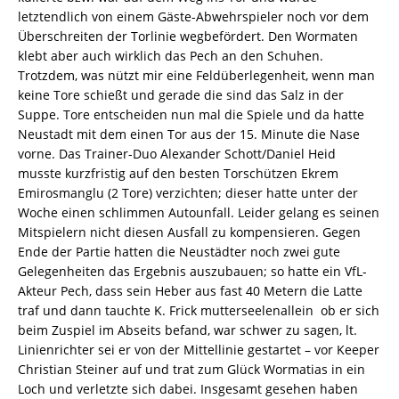
letztendlich von einem Gäste-Abwehrspieler noch vor dem
Überschreiten der Torlinie wegbefördert. Den Wormaten
klebt aber auch wirklich das Pech an den Schuhen.
Trotzdem, was nützt mir eine Feldüberlegenheit, wenn man
keine Tore schießt und gerade die sind das Salz in der
Suppe. Tore entscheiden nun mal die Spiele und da hatte
Neustadt mit dem einen Tor aus der 15. Minute die Nase
vorne. Das Trainer-Duo Alexander Schott/Daniel Heid
musste kurzfristig auf den besten Torschützen Ekrem
Emirosmanglu (2 Tore) verzichten; dieser hatte unter der
Woche einen schlimmen Autounfall. Leider gelang es seinen
Mitspielern nicht diesen Ausfall zu kompensieren. Gegen
Ende der Partie hatten die Neustädter noch zwei gute
Gelegenheiten das Ergebnis auszubauen; so hatte ein VfL-
Akteur Pech, dass sein Heber aus fast 40 Metern die Latte
traf und dann tauchte K. Frick mutterseelenallein  ob er sich
beim Zuspiel im Abseits befand, war schwer zu sagen, lt.
Linienrichter sei er von der Mittellinie gestartet – vor Keeper
Christian Steiner auf und trat zum Glück Wormatias in ein
Loch und verletzte sich dabei. Insgesamt gesehen haben