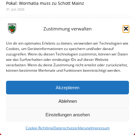
Pokal: Wormatia muss zu Schott Mainz
31. Juli 2026
Wormatia trauert um Jürgen Dinger
30. Juli 2026
Zustimmung verwalten
Deine Spielminute: 89+1
28. Juli 2026
Um dir ein optimales Erlebnis zu bieten, verwenden wir Technologien wie
Cookies, um Geräteinformationen zu speichern und/oder darauf
Neuer Rückensponsor
zuzugreifen. Wenn du diesen Technologien zustimmst, können wir Daten
28. Juli 2026
wie das Surfverhalten oder eindeutige IDs auf dieser Website
verarbeiten. Wenn du deine Zustimmung nicht erteilst oder zurückziehst,
Neue Podcast-Folge: So tickt Björn!
können bestimmte Merkmale und Funktionen beeinträchtigt werden.
27. Juli 2026
Eindrücke vom Stadionfest
Akzeptieren
27. Juli 2026
Ablehnen
Einstellungen ansehen
Cookie-Richtlinie
Datenschutzerklärung
Impressum
© VfR Wormatia Worms