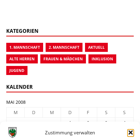
KATEGORIEN
1. MANNSCHAFT
2. MANNSCHAFT
AKTUELL
ALTE HERREN
FRAUEN & MÄDCHEN
INKLUSION
JUGEND
KALENDER
MAI 2008
M
D
M
D
F
S
S
1
2
3
4
Zustimmung verwalten
5
6
7
8
9
10
11