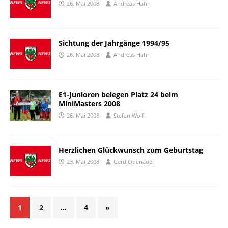
26. Mai 2008
Andreas Hahn
Sichtung der Jahrgänge 1994/95
26. Mai 2008
Andreas Hahn
E1-Junioren belegen Platz 24 beim
MiniMasters 2008
26. Mai 2008
Stefan Wolf
Herzlichen Glückwunsch zum Geburtstag
23. Mai 2008
Gerd Obenauer
1
2
…
4
»