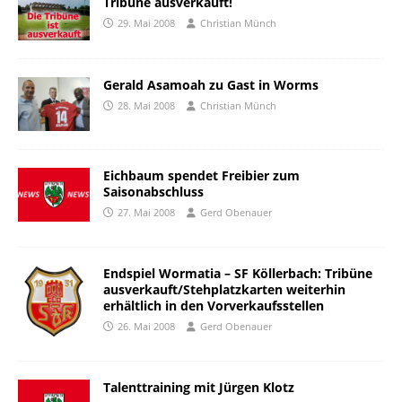
Tribüne ausverkauft!
29. Mai 2008
Christian Münch
Gerald Asamoah zu Gast in Worms
28. Mai 2008
Christian Münch
Eichbaum spendet Freibier zum
Saisonabschluss
27. Mai 2008
Gerd Obenauer
Endspiel Wormatia – SF Köllerbach: Tribüne
ausverkauft/Stehplatzkarten weiterhin
erhältlich in den Vorverkaufsstellen
26. Mai 2008
Gerd Obenauer
Talenttraining mit Jürgen Klotz