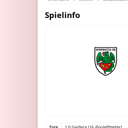
Spielinfo
Tore
1:0 Gajdera (16./Foulelfmeter)