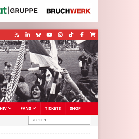
HIV
FANS
TICKETS
SHOP