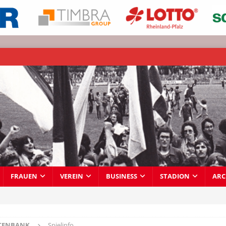
FRAUEN
VEREIN
BUSINESS
STADION
ARC
TENBANK
Spielinfo