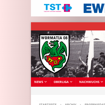
NEWS
OBERLIGA
NACHWUCHS
STARTSEITE
ARCHIV
ERGEBNISDA