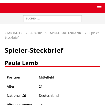
STARTSEITE
ARCHIV
SPIELERDATENBANK
Spieler-
Steckbrief
Spieler-Steckbrief
Paula Lamb
Position
Mittelfeld
Alter
21
Nationalität
Deutschland
Rückennummer
14