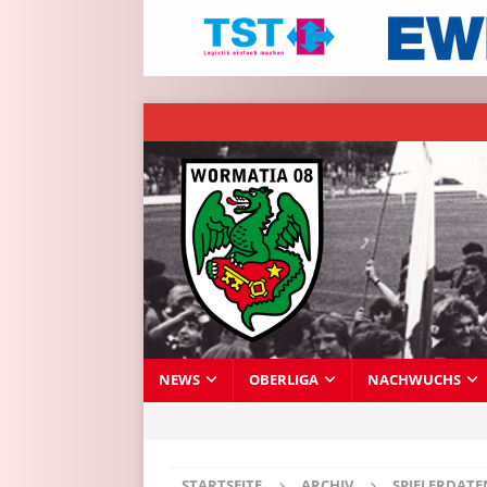
NEWS
OBERLIGA
NACHWUCHS
STARTSEITE
ARCHIV
SPIELERDAT