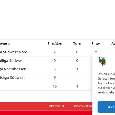
ewerb
Einsätze
Tore
Einw.
A
ga Südwest Nord
2
0
0
lliga Südwest
0
0
0
ga Rheinhessen
5
1
1
Um dir ein 
sliga Südwest
9
3
Geräteinfor
Technologie
16
1
4
auf dieser 
zurückziehs
IMPRESSUM
KONTAKTFORMULAR
D
Akz