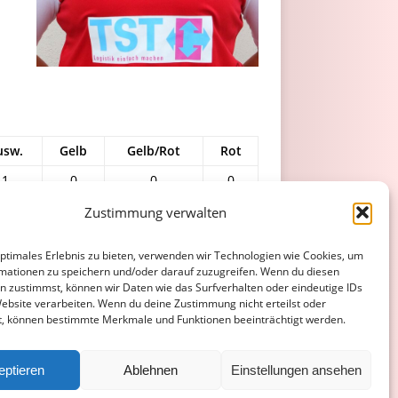
usw.
Gelb
Gelb/Rot
Rot
1
0
0
0
0
0
0
0
Zustimmung verwalten
optimales Erlebnis zu bieten, verwenden wir Technologien wie Cookies, um
1
mationen zu speichern und/oder darauf zuzugreifen. Wenn du diesen
n zustimmst, können wir Daten wie das Surfverhalten oder eindeutige IDs
2
0
0
0
Website verarbeiten. Wenn du deine Zustimmung nicht erteilst oder
t, können bestimmte Merkmale und Funktionen beeinträchtigt werden.
ATENSCHUTZERKLÄRUNG
COOKIE-RICHTLINIE (EU)
eptieren
Ablehnen
Einstellungen ansehen