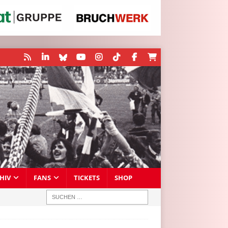
HIV
FANS
TICKETS
SHOP