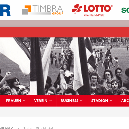
FRAUEN
VEREIN
BUSINESS
STADION
ARC
ENBANK
Spieler-Steckbrief