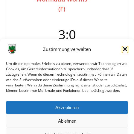
(F)
3:0
Zustimmung verwalten
50 Zuschauer
Um dir ein optimales Erlebnis zu bieten, verwenden wir Technologien wie
Tore
1:0 Pelzer (37.)
Cookies, um Geräteinformationen zu speichern und/oder darauf
2:0 Balzert (65.)
zuzugreifen. Wenn du diesen Technologien zustimmst, können wir Daten
3:0 Darimont (81.)
wie das Surfverhalten oder eindeutige IDs auf dieser Website
verarbeiten. Wenn du deine Zustimmung nicht erteilst oder zurückziehst,
können bestimmte Merkmale und Funktionen beeinträchtigt werden.
Weitere Daten
Akzeptieren
Alle bisherigen Partien der beiden Mannschaften
anzeigen
Ablehnen