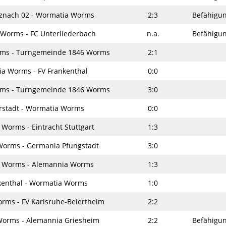
uznach 02 - Wormatia Worms
2:3
Befähigun
Worms - FC Unterliederbach
n.a.
Befähigun
ms - Turngemeinde 1846 Worms
2:1
a Worms - FV Frankenthal
0:0
ms - Turngemeinde 1846 Worms
3:0
rstadt - Wormatia Worms
0:0
Worms - Eintracht Stuttgart
1:3
orms - Germania Pfungstadt
3:0
 Worms - Alemannia Worms
1:3
kenthal - Wormatia Worms
1:0
rms - FV Karlsruhe-Beiertheim
2:2
orms - Alemannia Griesheim
2:2
Befähigun