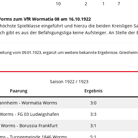
10
2
1
7
Worms zum VfR Wormatia 08 am 16.10.1922
s höchste Spielklasse eingeführt und hierzu die beiden Kreisligen S
gibt es aus der Befähigungsliga keine Aufsteiger. An Stelle der B
zeitung vom 09.01.1923, ergänzt um weitere bekannte Ergebnisse. Griesheim
Saison 1922 / 1923
Paarung
Ergebnis
annheim - Wormatia Worms
3:0
Worms - FG 03 Ludwigshafen
3:3
Worms - Borussia Frankfurt
3:1
ms - Turngemeinde 1846 Worms
5:1