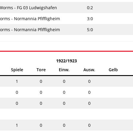
Worms - FG 03 Ludwigshafen
0:2
rms - Normannia Pfiffligheim
3:0
rms - Normannia Pfiffligheim
5:0
1922/1923
Spiele
Tore
Einw.
Ausw.
Gelb
1
0
0
0
0
0
0
0
0
0
0
0
1
0
0
0