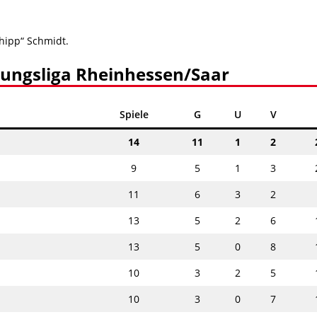
chipp“ Schmidt.
gungsliga Rheinhessen/Saar
Spiele
G
U
V
14
11
1
2
9
5
1
3
11
6
3
2
13
5
2
6
13
5
0
8
10
3
2
5
10
3
0
7