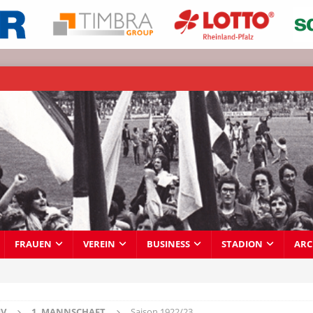
FRAUEN
VEREIN
BUSINESS
STADION
ARC
IV
1. MANNSCHAFT
Saison 1922/23