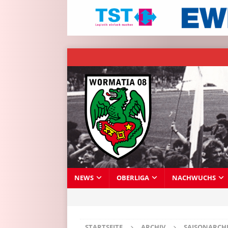
NEWS
OBERLIGA
NACHWUCHS
STARTSEITE
ARCHIV
SAISONARCH