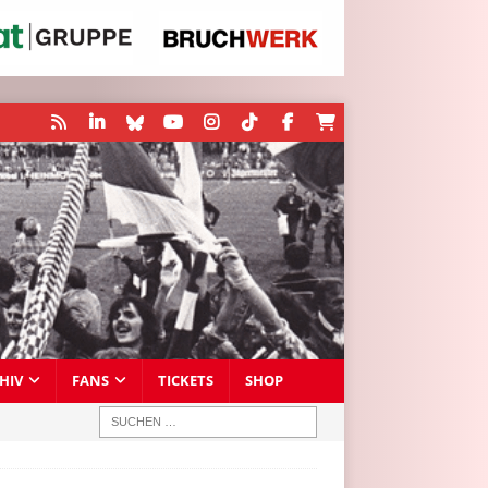
HIV
FANS
TICKETS
SHOP