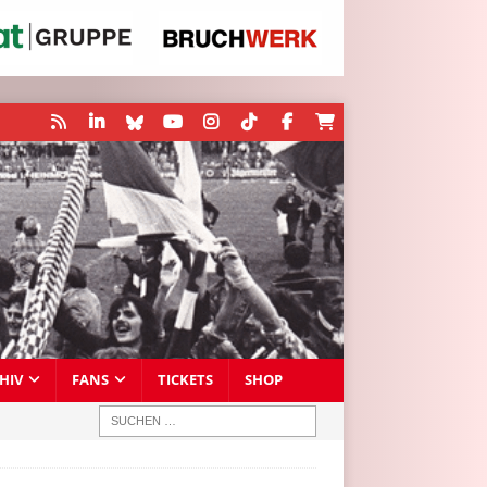
HIV
FANS
TICKETS
SHOP