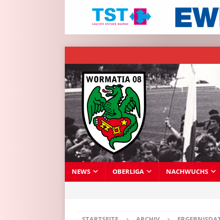
NEWS
OBERLIGA
NACHWUCHS
STARTSEITE
ARCHIV
ERGEBNISDA