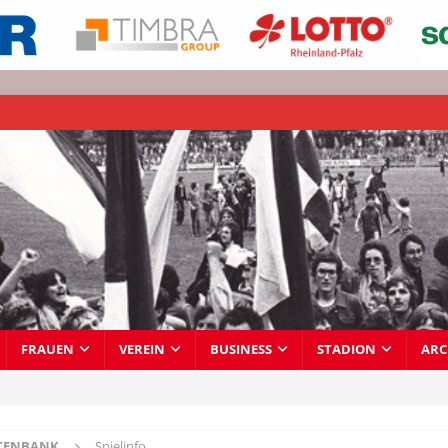
FRAUEN
VEREIN
BUSINESS
STADION
ARC
TENBANK
Spielinfo