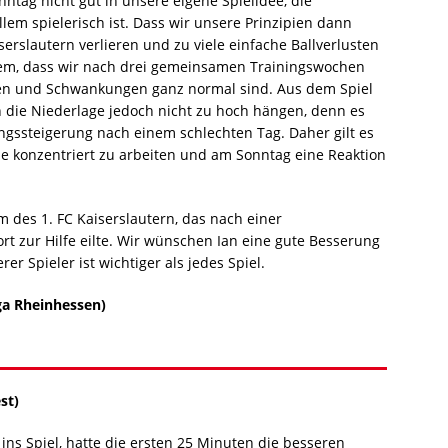
ag nicht gut in unsere eigene Spielidee, die
em spielerisch ist. Dass wir unsere Prinzipien dann
rslautern verlieren und zu viele einfache Ballverlusten
 allem, dass wir nach drei gemeinsamen Trainingswochen
en und Schwankungen ganz normal sind. Aus dem Spiel
 die Niederlage jedoch nicht zu hoch hängen, denn es
ngssteigerung nach einem schlechten Tag. Daher gilt es
he konzentriert zu arbeiten und am Sonntag eine Reaktion
des 1. FC Kaiserslautern, das nach einer
t zur Hilfe eilte. Wir wünschen Ian eine gute Besserung
r Spieler ist wichtiger als jedes Spiel.
ga Rheinhessen)
st)
 ins Spiel, hatte die ersten 25 Minuten die besseren