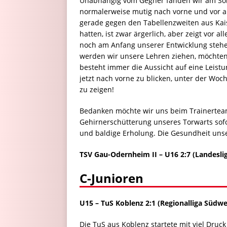
Unabhängig vom Gegner fanden wir am Sonnt
normalerweise mutig nach vorne und vor all
gerade gegen den Tabellenzweiten aus Kaise
hatten, ist zwar ärgerlich, aber zeigt vor
noch am Anfang unserer Entwicklung steh
werden wir unsere Lehren ziehen, möchten
besteht immer die Aussicht auf eine Leistu
jetzt nach vorne zu blicken, unter der Woc
zu zeigen!
Bedanken möchte wir uns beim Trainerteam 
Gehirnerschütterung unseres Torwarts sofor
und baldige Erholung. Die Gesundheit unsere
TSV Gau-Odernheim II
–
U16 2:7 (Landesli
C-Junioren
U15
–
TuS Koblenz 2:1
(Regionalliga Südwe
Die TuS aus Koblenz startete mit viel Druck