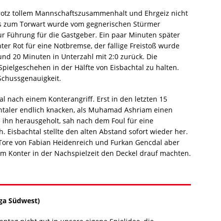
 trotz tollem Mannschaftszusammenhalt und Ehrgeiz nicht
s zum Torwart wurde vom gegnerischen Stürmer
r Führung für die Gastgeber. Ein paar Minuten später
er Rot für eine Notbremse, der fällige Freistoß wurde
nd 20 Minuten in Unterzahl mit 2:0 zurück. Die
pielgeschehen in der Hälfte von Eisbachtal zu halten.
 Schussgenauigkeit.
al nach einem Konterangriff. Erst in den letzten 15
htaler endlich knacken, als Muhamad Ashriam einen
e ihn herausgeholt, sah nach dem Foul für eine
. Eisbachtal stellte den alten Abstand sofort wieder her.
 Tore von Fabian Heidenreich und Furkan Gencdal aber
m Konter in der Nachspielzeit den Deckel drauf machten.
liga Südwest)