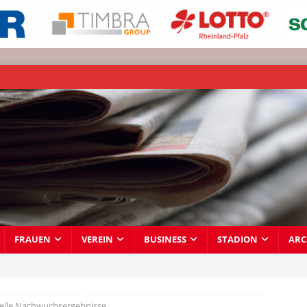
FRAUEN
VEREIN
BUSINESS
STADION
ARC
elle Nachwuchsergebnisse