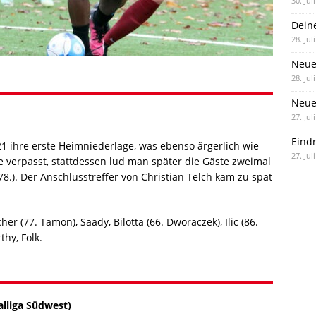
30. Jul
Dein
28. Jul
Neue
28. Jul
Neue 
27. Jul
Eind
21 ihre erste Heimniederlage, was ebenso ärgerlich wie
27. Jul
 verpasst, stattdessen lud man später die Gäste zweimal
78.). Der Anschlusstreffer von Christian Telch kam zu spät
er (77. Tamon), Saady, Bilotta (66. Dworaczek), Ilic (86.
hy, Folk.
alliga Südwest)