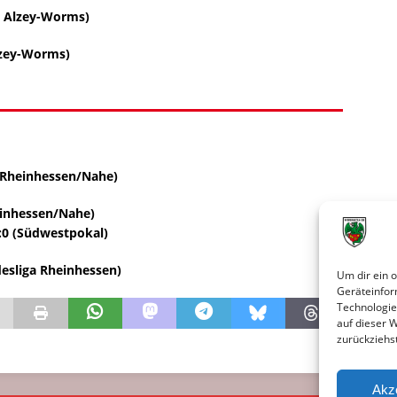
e Alzey-Worms)
Alzey-Worms)
a Rheinhessen/Nahe)
einhessen/Nahe)
0 (Südwestpokal)
esliga Rheinhessen)
Um dir ein 
Geräteinfor
Technologie
auf dieser 
zurückziehs
Akz