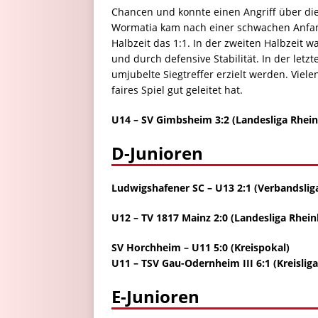
Chancen und konnte einen Angriff über die
Wormatia kam nach einer schwachen Anfang
Halbzeit das 1:1. In der zweiten Halbzeit
und durch defensive Stabilität. In der let
umjubelte Siegtreffer erzielt werden. Viel
faires Spiel gut geleitet hat.
U14
–
SV Gimbsheim 3:2 (Landesliga Rhei
D-Junioren
Ludwigshafener SC – U13 2:1 (Verbandslig
U12
–
TV 1817 Mainz 2:0 (Landesliga Rhei
SV Horchheim – U11 5:0 (Kreispokal)
U11
–
TSV Gau-Odernheim III 6:1 (Kreislig
E-Junioren