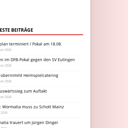
ESTE BEITRÄGE
plan terminiert / Pokal am 18.08.
ust 2026
en im DFB-Pokal gegen den SV Eutingen
ust 2026
 übernimmt Heimspielcatering
ust 2026
Auswärtssieg zum Auftakt
ust 2026
l: Wormatia muss zu Schott Mainz
i 2026
atia trauert um Jürgen Dinger