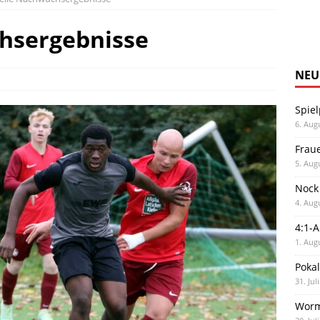
hsergebnisse
NEU
Spiel
6. Aug
Frau
5. Aug
Nock
4. Aug
4:1-
1. Aug
Poka
31. Jul
Worm