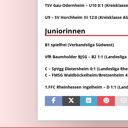
TSV Gau-Odernheim – U10 0:1 (Kreisklass
U9 – SV Horchheim III 12:0 (Kreisklasse 
Juniorinnen
B1 spielfrei (Verbandsliga Südwest)
VfR Baumholder BJSG
–
B2 1:1 (Landeslig
C
–
SpVgg Dietersheim 0:1 (Landesliga Rh
C
–
FMSG Waldböckelheim/Bretzenheim 4:
1.FFC Rheinhessen Ingelheim
–
D 1:1
(Land