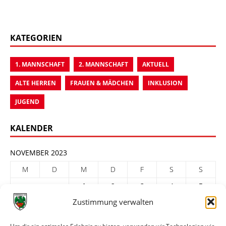
KATEGORIEN
1. MANNSCHAFT
2. MANNSCHAFT
AKTUELL
ALTE HERREN
FRAUEN & MÄDCHEN
INKLUSION
JUGEND
KALENDER
NOVEMBER 2023
M
D
M
D
F
S
S
1
2
3
4
5
Zustimmung verwalten
6
7
8
9
10
11
12
13
14
15
16
17
18
19