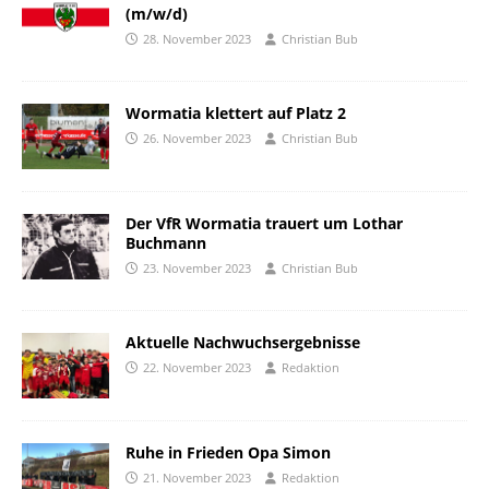
(m/w/d)
28. November 2023
Christian Bub
Wormatia klettert auf Platz 2
26. November 2023
Christian Bub
Der VfR Wormatia trauert um Lothar
Buchmann
23. November 2023
Christian Bub
Aktuelle Nachwuchsergebnisse
22. November 2023
Redaktion
Ruhe in Frieden Opa Simon
21. November 2023
Redaktion