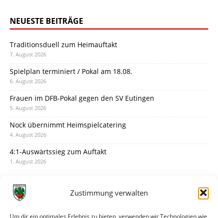
NEUESTE BEITRÄGE
Traditionsduell zum Heimauftakt
7. August 2026
Spielplan terminiert / Pokal am 18.08.
6. August 2026
Frauen im DFB-Pokal gegen den SV Eutingen
5. August 2026
Nock übernimmt Heimspielcatering
4. August 2026
4:1-Auswärtssieg zum Auftakt
1. August 2026
Pokal: Wormatia muss zu Schott Mainz
31. Juli 2026
Zustimmung verwalten
Wormatia trauert um Jürgen Dinger
30. Juli 2026
Um dir ein optimales Erlebnis zu bieten, verwenden wir Technologien wie