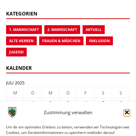
KATEGORIEN
1. MANNSCHAFT
2. MANNSCHAFT
AKTUELL
ALTE HERREN
FRAUEN & MÄDCHEN
INKLUSION
JUGEND
KALENDER
JULI 2025
M
D
M
D
F
S
S
1
2
3
4
5
6
Zustimmung verwalten
7
8
9
10
11
12
13
14
15
16
17
18
19
20
Um dir ein optimales Erlebnis zu bieten, verwenden wir Technologien wie
Cookies, um Geräteinformationen zu speichern und/oder darauf
21
22
23
24
25
26
27