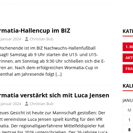
matia-Hallencup im BIZ
KAT
 Januar 2024
Christian Bub
1. 
ochenende ist im BIZ Nachwuchs-Hallenfußball
agt! Samstag ab 9 Uhr starten die U13- und U15-
AKT
rinnen, am Sonntag ab 9:30 Uhr schließen sich die E-
ren an. Nach dem erfolgreichen Wormatia-Cup in
FRA
enthal am Jahresende folgt
[…]
KAL
matia verstärkt sich mit Luca Jensen
JANU
 Januar 2024
Christian Bub
M
eues Gesicht ist heute zur Mannschaft gestoßen: Der
zt vereinslose Luca Jensen spielt künftig für den VfR
1
tia. Der regionalligaerfahrene Mittelfeldspieler hat
8
 Vertrag bis 2026 unterschrieben. Der 26-jährige Luca