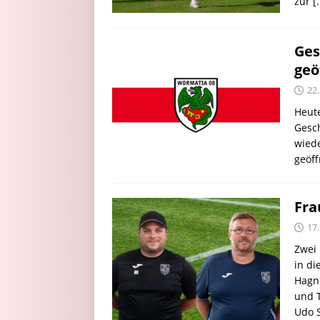
zur
[
Ges
geö
22.
Heute
Gesch
wiede
geöff
Fra
17.
Zwei
in di
Hagne
und T
Udo S