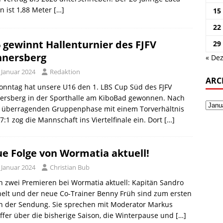
n ist 1,88 Meter
[…]
15
22
 gewinnt Hallenturnier des FJFV
29
nersberg
« Dez
 Januar 2024
Redaktion
ARC
nntag hat unsere U16 den 1. LBS Cup Süd des FJFV
ersberg in der Sporthalle am KiboBad gewonnen. Nach
r überragenden Gruppenphase mit einem Torverhältnis
7:1 zog die Mannschaft ins Viertelfinale ein. Dort
[…]
e Folge von Wormatia aktuell!
 Januar 2024
Christian Bub
h zwei Premieren bei Wormatia aktuell: Kapitän Sandro
elt und der neue Co-Trainer Benny Früh sind zum ersten
in der Sendung. Sie sprechen mit Moderator Markus
ffer über die bisherige Saison, die Winterpause und
[…]