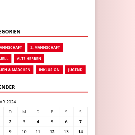
EGORIEN
MANNSCHAFT
2. MANNSCHAFT
UELL
ALTE HERREN
UEN & MÄDCHEN
INKLUSION
JUGEND
ENDER
AR 2024
D
M
D
F
S
S
2
3
4
5
6
7
9
10
11
12
13
14