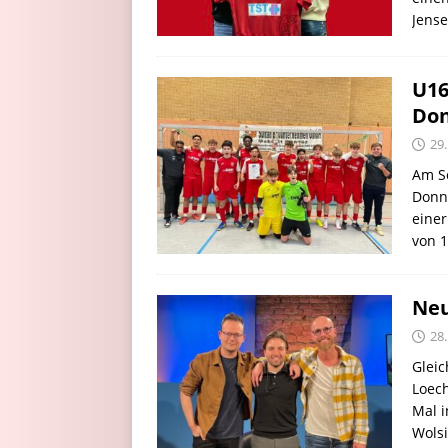
Jense
U16
Don
29.
Am So
Donn
eine
von 1
Neu
28.
Gleic
Loech
Mal 
Wolsi