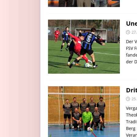
Une
27.
Der V
FSV F
fande
der D
Dri
25.
Verg
Theo
Trad
Berg 
Vera