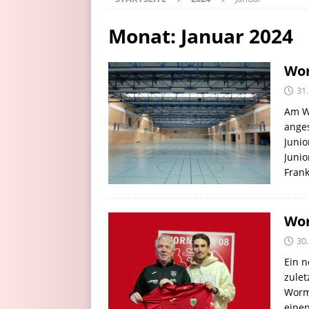
Monat:
Januar 2024
Wor
31.
Am W
anges
Junio
Junio
Frank
Wor
30.
Ein n
zulet
Worma
einen