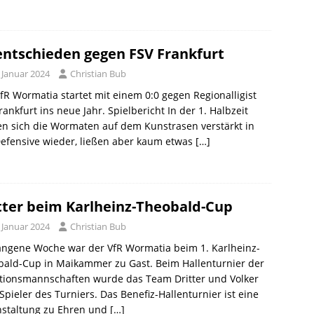
ntschieden gegen FSV Frankfurt
 Januar 2024
Christian Bub
fR Wormatia startet mit einem 0:0 gegen Regionalligist
rankfurt ins neue Jahr. Spielbericht In der 1. Halbzeit
n sich die Wormaten auf dem Kunstrasen verstärkt in
efensive wieder, ließen aber kaum etwas
[…]
tter beim Karlheinz-Theobald-Cup
 Januar 2024
Christian Bub
angene Woche war der VfR Wormatia beim 1. Karlheinz-
bald-Cup in Maikammer zu Gast. Beim Hallenturnier der
itionsmannschaften wurde das Team Dritter und Volker
Spieler des Turniers. Das Benefiz-Hallenturnier ist eine
nstaltung zu Ehren und
[…]