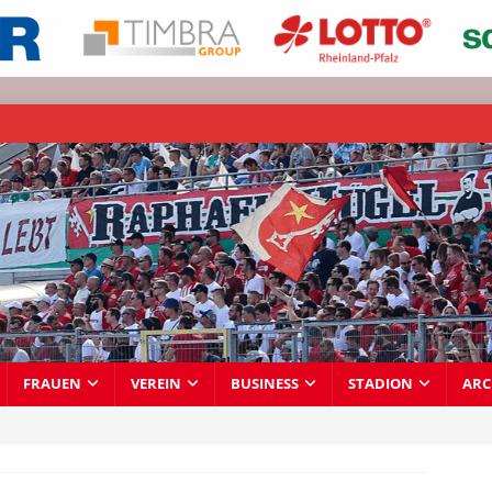
FRAUEN
VEREIN
BUSINESS
STADION
ARC