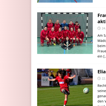
Fra
akt
24.
Am S
Mädch
beim 
Frau
ein
[
Eli
22.
Recht
seine
genau
den V