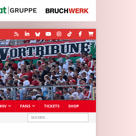
HIV
FANS
TICKETS
SHOP