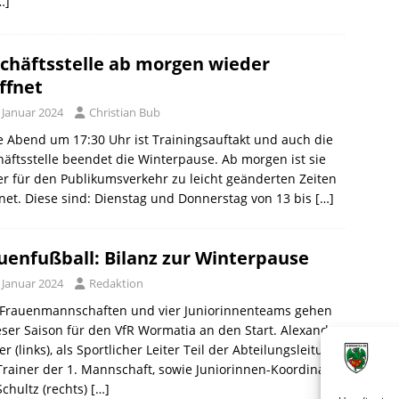
…]
chäftsstelle ab morgen wieder
ffnet
 Januar 2024
Christian Bub
 Abend um 17:30 Uhr ist Trainingsauftakt und auch die
äftsstelle beendet die Winterpause. Ab morgen ist sie
r für den Publikumsverkehr zu leicht geänderten Zeiten
net. Diese sind: Dienstag und Donnerstag von 13 bis
[…]
uenfußball: Bilanz zur Winterpause
 Januar 2024
Redaktion
 Frauenmannschaften und vier Juniorinnenteams gehen
eser Saison für den VfR Wormatia an den Start. Alexander
r (links), als Sportlicher Leiter Teil der Abteilungsleitung
rainer der 1. Mannschaft, sowie Juniorinnen-Koordinator
chultz (rechts)
[…]