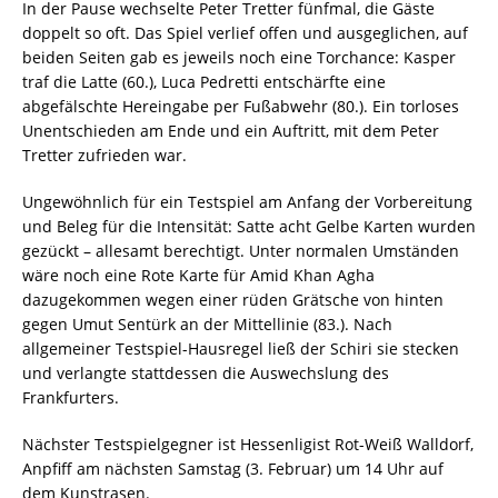
In der Pause wechselte Peter Tretter fünfmal, die Gäste
doppelt so oft. Das Spiel verlief offen und ausgeglichen, auf
beiden Seiten gab es jeweils noch eine Torchance: Kasper
traf die Latte (60.), Luca Pedretti entschärfte eine
abgefälschte Hereingabe per Fußabwehr (80.). Ein torloses
Unentschieden am Ende und ein Auftritt, mit dem Peter
Tretter zufrieden war.
Ungewöhnlich für ein Testspiel am Anfang der Vorbereitung
und Beleg für die Intensität: Satte acht Gelbe Karten wurden
gezückt – allesamt berechtigt. Unter normalen Umständen
wäre noch eine Rote Karte für Amid Khan Agha
dazugekommen wegen einer rüden Grätsche von hinten
gegen Umut Sentürk an der Mittellinie (83.). Nach
allgemeiner Testspiel-Hausregel ließ der Schiri sie stecken
und verlangte stattdessen die Auswechslung des
Frankfurters.
Nächster Testspielgegner ist Hessenligist Rot-Weiß Walldorf,
Anpfiff am nächsten Samstag (3. Februar) um 14 Uhr auf
dem Kunstrasen.