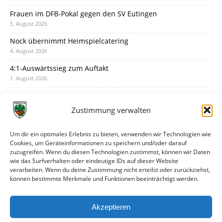
Frauen im DFB-Pokal gegen den SV Eutingen
5. August 2026
Nock übernimmt Heimspielcatering
4. August 2026
4:1-Auswärtssieg zum Auftakt
1. August 2026
Pokal: Wormatia muss zu Schott Mainz
31. Juli 2026
Zustimmung verwalten
Wormatia trauert um Jürgen Dinger
30. Juli 2026
Um dir ein optimales Erlebnis zu bieten, verwenden wir Technologien wie
Cookies, um Geräteinformationen zu speichern und/oder darauf
Deine Spielminute: 89+1
zuzugreifen. Wenn du diesen Technologien zustimmst, können wir Daten
28. Juli 2026
wie das Surfverhalten oder eindeutige IDs auf dieser Website
verarbeiten. Wenn du deine Zustimmung nicht erteilst oder zurückziehst,
Neuer Rückensponsor
können bestimmte Merkmale und Funktionen beeinträchtigt werden.
28. Juli 2026
Neue Podcast-Folge: So tickt Björn!
Akzeptieren
27. Juli 2026