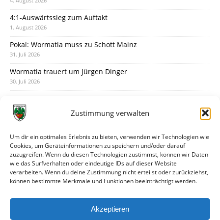
4. August 2026
4:1-Auswärtssieg zum Auftakt
1. August 2026
Pokal: Wormatia muss zu Schott Mainz
31. Juli 2026
Wormatia trauert um Jürgen Dinger
30. Juli 2026
Deine Spielminute: 89+1
28. Juli 2026
Zustimmung verwalten
Neuer Rückensponsor
28. Juli 2026
Um dir ein optimales Erlebnis zu bieten, verwenden wir Technologien wie
Cookies, um Geräteinformationen zu speichern und/oder darauf
Neue Podcast-Folge: So tickt Björn!
zuzugreifen. Wenn du diesen Technologien zustimmst, können wir Daten
27. Juli 2026
wie das Surfverhalten oder eindeutige IDs auf dieser Website
verarbeiten. Wenn du deine Zustimmung nicht erteilst oder zurückziehst,
Eindrücke vom Stadionfest
können bestimmte Merkmale und Funktionen beeinträchtigt werden.
27. Juli 2026
Unterhaltsamer Abschlusstest mit später Niederlage
Akzeptieren
25. Juli 2026