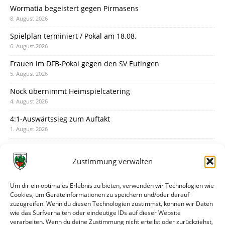
Wormatia begeistert gegen Pirmasens
8. August 2026
Spielplan terminiert / Pokal am 18.08.
6. August 2026
Frauen im DFB-Pokal gegen den SV Eutingen
5. August 2026
Nock übernimmt Heimspielcatering
4. August 2026
4:1-Auswärtssieg zum Auftakt
1. August 2026
Pokal: Wormatia muss zu Schott Mainz
31. Juli 2026
Zustimmung verwalten
Wormatia trauert um Jürgen Dinger
30. Juli 2026
Um dir ein optimales Erlebnis zu bieten, verwenden wir Technologien wie
Cookies, um Geräteinformationen zu speichern und/oder darauf
Deine Spielminute: 89+1
zuzugreifen. Wenn du diesen Technologien zustimmst, können wir Daten
28. Juli 2026
wie das Surfverhalten oder eindeutige IDs auf dieser Website
verarbeiten. Wenn du deine Zustimmung nicht erteilst oder zurückziehst,