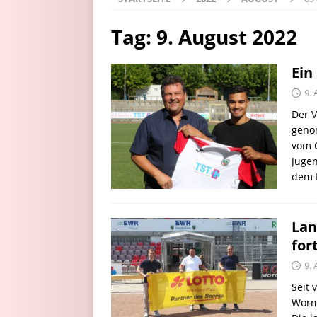
Tag:
9. August 2022
Ein
9.
Der V
genom
vom O
Jugen
dem 
Lan
for
9.
Seit 
Worma