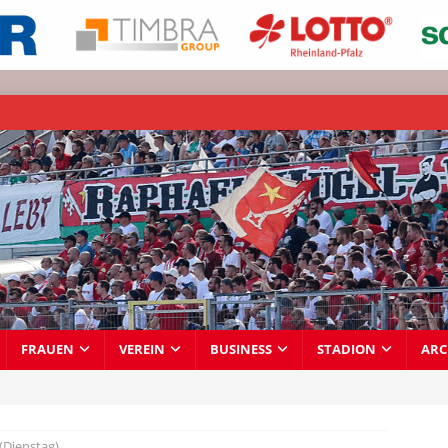
FRAUEN
VEREIN
BUSINESS
STADION
ARC
(Dienstag)