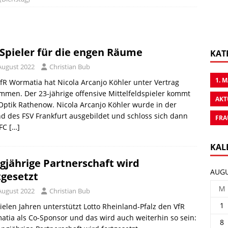
 Spieler für die engen Räume
KAT
 August 2022
Christian Bub
1. 
fR Wormatia hat Nicola Arcanjo Köhler unter Vertrag
men. Der 23-jährige offensive Mittelfeldspieler kommt
AKT
ptik Rathenow. Nicola Arcanjo Köhler wurde in der
d des FSV Frankfurt ausgebildet und schloss sich dann
FRA
FC
[…]
KAL
gjährige Partnerschaft wird
AUGU
tgesetzt
M
 August 2022
Christian Bub
1
vielen Jahren unterstützt Lotto Rheinland-Pfalz den VfR
tia als Co-Sponsor und das wird auch weiterhin so sein:
8