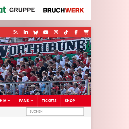
HIV
FANS
TICKETS
SHOP