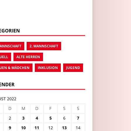
EGORIEN
MANNSCHAFT
2. MANNSCHAFT
UELL
ALTE HERREN
UEN & MÄDCHEN
INKLUSION
JUGEND
ENDER
ST 2022
D
M
D
F
S
S
2
3
4
5
6
7
9
10
11
12
13
14