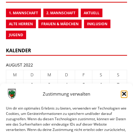
1. MANNSCHAFT
2. MANNSCHAFT
AKTUELL
ALTE HERREN
FRAUEN & MÄDCHEN
INKLUSION
JUGEND
KALENDER
AUGUST 2022
M
D
M
D
F
S
S
1
2
3
4
5
6
7
Zustimmung verwalten
8
9
10
11
12
13
14
15
16
17
18
19
20
21
Um dir ein optimales Erlebnis zu bieten, verwenden wir Technologien wie
Cookies, um Geräteinformationen zu speichern und/oder darauf
22
23
24
25
26
27
28
zuzugreifen. Wenn du diesen Technologien zustimmst, können wir Daten
29
30
31
wie das Surfverhalten oder eindeutige IDs auf dieser Website
verarbeiten. Wenn du deine Zustimmung nicht erteilst oder zurückziehst,
« Juli
Sep. »