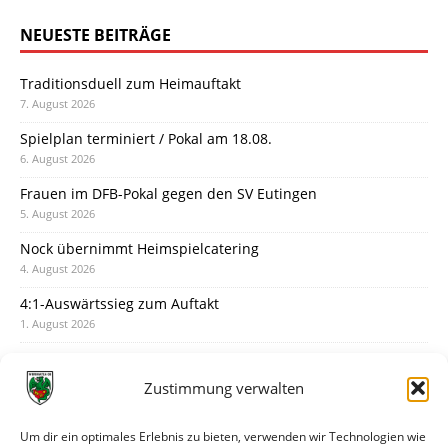
NEUESTE BEITRÄGE
Traditionsduell zum Heimauftakt
7. August 2026
Spielplan terminiert / Pokal am 18.08.
6. August 2026
Frauen im DFB-Pokal gegen den SV Eutingen
5. August 2026
Nock übernimmt Heimspielcatering
4. August 2026
4:1-Auswärtssieg zum Auftakt
1. August 2026
Pokal: Wormatia muss zu Schott Mainz
31. Juli 2026
Zustimmung verwalten
Wormatia trauert um Jürgen Dinger
30. Juli 2026
Um dir ein optimales Erlebnis zu bieten, verwenden wir Technologien wie