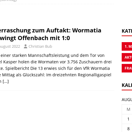
rraschung zum Auftakt: Wormatia
KAT
wingt Offenbach mit 1:0
 August 2022
Christian Bub
1. 
 einer starken Mannschaftsleistung und dem Tor von
AKT
l Kasper holen die Wormaten vor 3.756 Zuschauern drei
e. Spielbericht Die 13 erwies sich für den VfR Wormatia
FRA
 Mittag als Glückszahl: Im dreizehnten Regionalligaspiel
n
[…]
KAL
AUGU
M
1
8