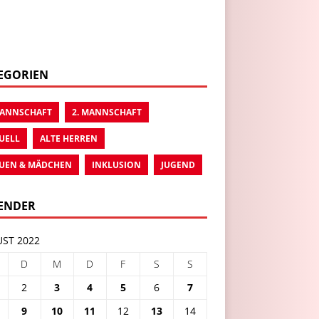
EGORIEN
MANNSCHAFT
2. MANNSCHAFT
UELL
ALTE HERREN
UEN & MÄDCHEN
INKLUSION
JUGEND
ENDER
ST 2022
D
M
D
F
S
S
2
3
4
5
6
7
9
10
11
12
13
14