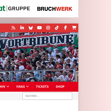
HIV
FANS
TICKETS
SHOP