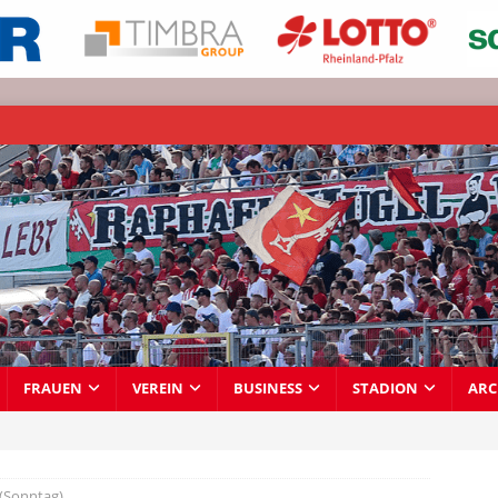
FRAUEN
VEREIN
BUSINESS
STADION
ARC
 (Sonntag)