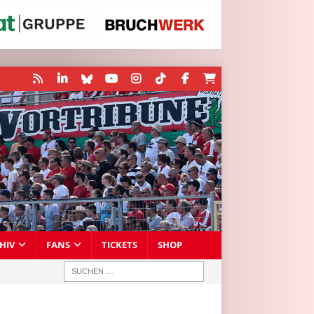
HIV
FANS
TICKETS
SHOP