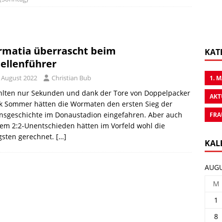
matia überrascht beim
KAT
ellenführer
. August 2022
Christian Bub
1. 
ehlten nur Sekunden und dank der Tore von Doppelpacker
AKT
ik Sommer hätten die Wormaten den ersten Sieg der
insgeschichte im Donaustadion eingefahren. Aber auch
FRA
em 2:2-Unentschieden hätten im Vorfeld wohl die
gsten gerechnet.
[…]
KAL
AUGU
M
1
8