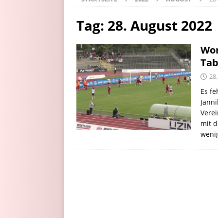
Tag:
28. August 2022
Wor
Tab
28
Es f
Jann
Vere
mit d
weni