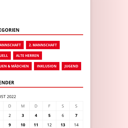
EGORIEN
MANNSCHAFT
2. MANNSCHAFT
UELL
ALTE HERREN
UEN & MÄDCHEN
INKLUSION
JUGEND
ENDER
ST 2022
D
M
D
F
S
S
2
3
4
5
6
7
9
10
11
12
13
14