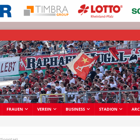
FRAUEN
VEREIN
BUSINESS
STADION
ARC
 (Sonntag)